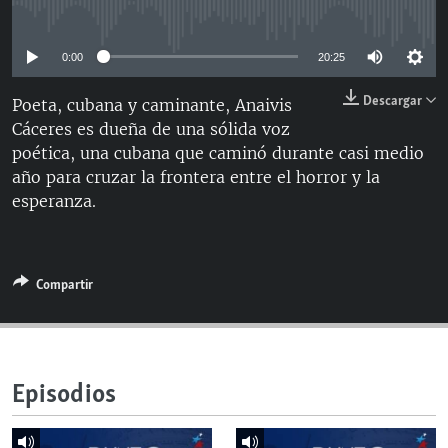
No media source currently available
RADIO MARTÍ
ESPECIALES
0:00
20:25
MULTIMEDIA
ESPECIALES
Descargar
Poeta, cubana y caminante, Anaivis
EDITORIALES
LA REALIDAD DE LA VIVIENDA EN CUBA
Cáceres es dueña de una sólida voz
poética, una cubana que caminó durante casi medio
SER VIEJO EN CUBA
año para cruzar la frontera entre el horror y la
SÍGUENOS
KENTU-CUBANO
esperanza.
LOS SANTOS DE HIALEAH
DESINFORMACIÓN RUSA EN AMÉRICA LATINA
Compartir
LA INVASIÓN DE RUSIA A UCRANIA
Episodios