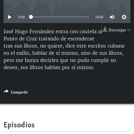
No media source currently available
RADIO MARTÍ
ESPECIALES
0:00
19:58
MULTIMEDIA
ESPECIALES
Descargar
José Hugo Fernández entra con cautela al
EDITORIALES
LA REALIDAD DE LA VIVIENDA EN CUBA
Punto de Cruz tratando de esconderse
tras sus libros, no quiere, dice este escritor cubano
SER VIEJO EN CUBA
en el exilio, hablar de sí mismo, sino de sus libros,
SÍGUENOS
KENTU-CUBANO
pero me honra decirles que no pudo cumplir su
deseo, sus libros hablan por sí mismo.
LOS SANTOS DE HIALEAH
DESINFORMACIÓN RUSA EN AMÉRICA LATINA
LA INVASIÓN DE RUSIA A UCRANIA
Compartir
Episodios