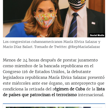
RADIO MARTÍ
ESPECIALES
MULTIMEDIA
ESPECIALES
EDITORIALES
LA REALIDAD DE LA VIVIENDA EN CUBA
SER VIEJO EN CUBA
Los congresistas cubanoamericanos María Elvira Salazar y
SÍGUENOS
Mario Díaz Balart. Tomado de Twitter @RepMariaSalazar
KENTU-CUBANO
LOS SANTOS DE HIALEAH
Menos de 24 horas después de prestar juramento
DESINFORMACIÓN RUSA EN AMÉRICA LATINA
como miembro de la bancada republicana en el
Congreso 116 de Estados Unidos, la debutante
LA INVASIÓN DE RUSIA A UCRANIA
legisladora republicana María Elvira Salazar presentó
este miércoles ante ese órgano, un anteproyecto que
condiciona la retirada del r
égimen de Cuba
de la
lista
de países que patrocinan el terrorismo
internacional.