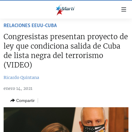
Enlaces
de
accesibilidad
RELACIONES EEUU-CUBA
TITULARES
Ir
Congresistas presentan proyecto de
al
CUBA
ley que condiciona salida de Cuba
contenido
ESTADOS UNIDOS
principal
CUBA
de lista negra del terrorismo
Ir
AMÉRICA LATINA
(VIDEO)
DERECHOS HUMANOS
ESTADOS UNIDOS
a
INMIGRACIÓN
la
#11JCUBA, 5 AÑOS DESPUÉS
AMÉRICA 250
Ricardo Quintana
navegación
MUNDO
INFORME DEL DEPARTAMENTO DE ESTADO DE EEUU
principal
enero 14, 2021
SOBRE CUBA
DEPORTES
Ir
Compartir
a
ARTE Y ENTRETENIMIENTO
la
OPINIÓN GRÁFICA
búsqueda
AUDIOVISUALES MARTÍ