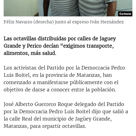
RADIO MARTÍ
ESPECIALES
Félix Navarro (derecha) junto al expreso Iván Hernández
MULTIMEDIA
ESPECIALES
EDITORIALES
Las octavillas distribuidas por calles de Jaguey
LA REALIDAD DE LA VIVIENDA EN CUBA
Grande y Perico decían “exigimos transporte,
SER VIEJO EN CUBA
alimentos, más salud.
SÍGUENOS
KENTU-CUBANO
Los activistas del Partido por la Democracia Pedro
LOS SANTOS DE HIALEAH
Luis Boitel, en la provincia de Matanzas, han
comenzado a manifestarse públicamente con el
DESINFORMACIÓN RUSA EN AMÉRICA LATINA
objetivo de darse a conocer entre la población.
LA INVASIÓN DE RUSIA A UCRANIA
José Alberto Guerrero Roque delegado del Partido
por la Democracia Pedro Luis Boitel dijo que salió a
la calle Real del municipio de Jagüey Grande,
Matanzas, para repartir octavillas.