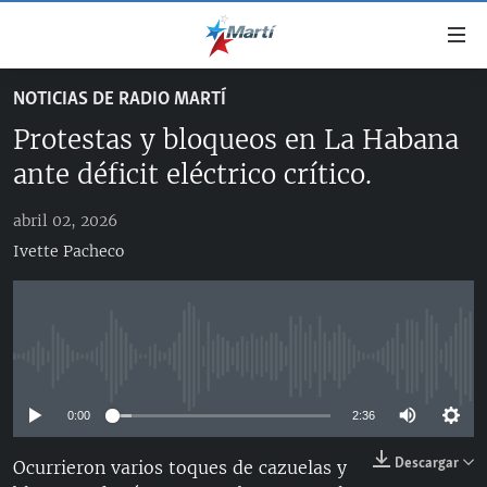
Enlaces
de
accesibilidad
NOTICIAS DE RADIO MARTÍ
TITULARES
Ir
Protestas y bloqueos en La Habana
al
CUBA
contenido
ante déficit eléctrico crítico.
ESTADOS UNIDOS
principal
CUBA
Ir
abril 02, 2026
AMÉRICA LATINA
DERECHOS HUMANOS
ESTADOS UNIDOS
a
Ivette Pacheco
INMIGRACIÓN
la
#11JCUBA, 5 AÑOS DESPUÉS
AMÉRICA 250
navegación
MUNDO
INFORME DEL DEPARTAMENTO DE ESTADO DE EEUU
principal
SOBRE CUBA
DEPORTES
Ir
No media source currently available
a
ARTE Y ENTRETENIMIENTO
la
0:00
2:36
OPINIÓN GRÁFICA
búsqueda
Descargar
AUDIOVISUALES MARTÍ
Ocurrieron varios toques de cazuelas y