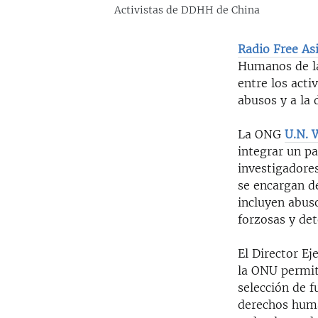
Activistas de DDHH de China
Radio Free As
Humanos de la
entre los acti
abusos y a la 
La ONG
U.N. 
integrar un pa
investigadore
se encargan d
incluyen abuso
forzosas y det
El Director Ej
la ONU permit
selección de f
derechos huma