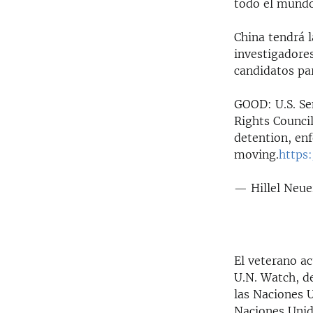
todo el mundo
China tendrá l
investigadore
candidatos par
GOOD: U.S. Sen
Rights Council
detention, en
moving.
https
— Hillel Neue
El veterano ac
U.N. Watch, d
las Naciones U
Naciones Unid