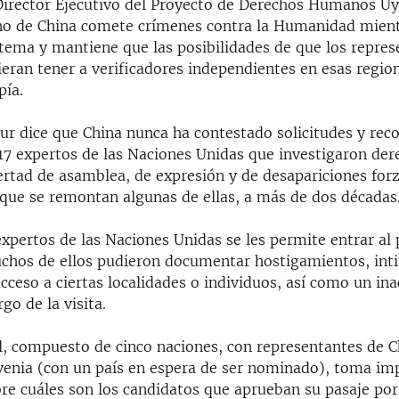
Director Ejecutivo del Proyecto de Derechos Humanos Uy
no de China comete crímenes contra la Humanidad mien
 tema y mantiene que las posibilidades de que los repre
eran tener a verificadores independientes en esas regio
pía.
ur dice que China nunca ha contestado solicitudes y rec
17 expertos de las Naciones Unidas que investigaron der
bertad de asamblea, de expresión y de desapariciones for
 que se remontan algunas de ellas, a más de dos décadas
xpertos de las Naciones Unidas se les permite entrar al 
uchos de ellos pudieron documentar hostigamientos, int
cceso a ciertas localidades o individuos, así como un in
rgo de la visita.
al, compuesto de cinco naciones, con representantes de C
venia (con un país en espera de ser nominado), toma im
re cuáles son los candidatos que aprueban su pasaje por