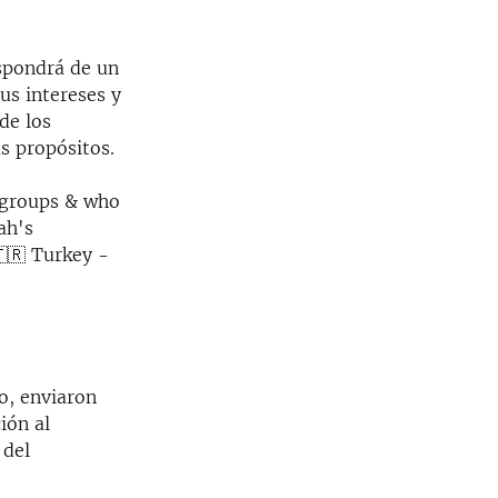
spondrá de un
us intereses y
de los
s propósitos.
 groups & who
ah's
🇹🇷 Turkey -
o, enviaron
ión al
 del