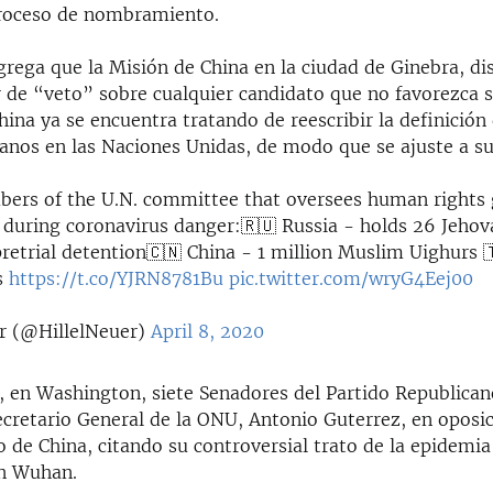
 proceso de nombramiento.
rega que la Misión de China en la ciudad de Ginebra, di
r de “veto” sobre cualquier candidato que no favorezca s
hina ya se encuentra tratando de reescribir la definición 
nos en las Naciones Unidas, de modo que se ajuste a su
ers of the U.N. committee that oversees human rights
 during coronavirus danger:🇷🇺 Russia - holds 26 Jehov
retrial detention🇨🇳 China - 1 million Muslim Uighurs 
ts
https://t.co/YJRN8781Bu
pic.twitter.com/wryG4Eej00
r (@HillelNeuer)
April 8, 2020
e, en Washington, siete Senadores del Partido Republican
ecretario General de la ONU, Antonio Guterrez, en oposic
de China, citando su controversial trato de la epidemia
en Wuhan.