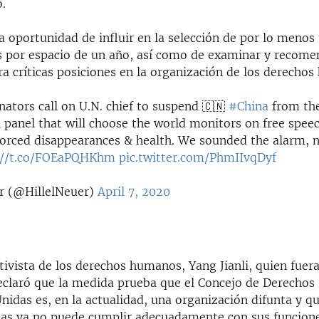
.
a oportunidad de influir en la selección de por lo menos 
s por espacio de un año, así como de examinar y recome
a críticas posiciones en la organización de los derecho
ators call on U.N. chief to suspend 🇨🇳
#China
from th
 panel that will choose the world monitors on free speec
forced disappearances & health. We sounded the alarm, 
://t.co/FOEaPQHKhm
pic.twitter.com/PhmIIvqDyf
r (@HillelNeuer)
April 7, 2020
tivista de los derechos humanos, Yang Jianli, quien fuer
eclaró que la medida prueba que el Concejo de Derecho
nidas es, en la actualidad, una organización difunta y qu
as ya no puede cumplir adecuadamente con sus funcione