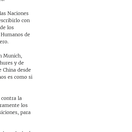
las Naciones
scribirlo con
de los
s Humanos de
ero.
en Munich,
hures y de
e China desde
nos es como si
 contra la
eramente los
iciones, para