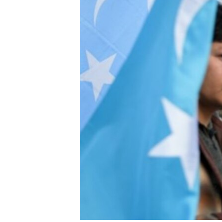
RADIO MARTÍ
ESPECIALES
MULTIMEDIA
ESPECIALES
EDITORIALES
LA REALIDAD DE LA VIVIENDA EN
CUBA
SER VIEJO EN CUBA
KENTU-CUBANO
LOS SANTOS DE HIALEAH
DESINFORMACIÓN RUSA EN
AMÉRICA LATINA
LA INVASIÓN DE RUSIA A UCRANIA