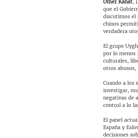
Omer Kanat
, 
que el Gobier
discutimos el
chinos permiti
verdadera uto
El grupo Uygh
por lo menos 
culturales, li
otros abusos,
Cuando a los e
investigar, m
negativas de a
control a lo la
El panel actu
España y Eslo
decisiones sob