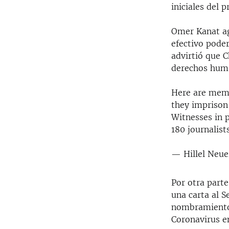
iniciales del
Omer Kanat ag
efectivo pode
advirtió que C
derechos huma
Here are memb
they imprison
Witnesses in p
180 journalis
— Hillel Neue
Por otra part
una carta al S
nombramiento 
Coronavirus 