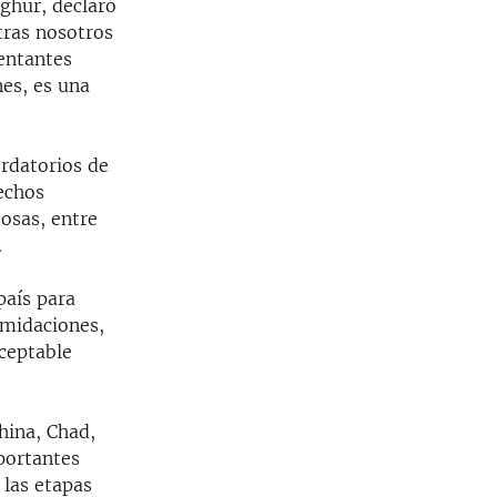
ghur, declaró
tras nosotros
sentantes
nes, es una
ordatorios de
echos
zosas, entre
.
país para
imidaciones,
aceptable
hina, Chad,
portantes
 las etapas