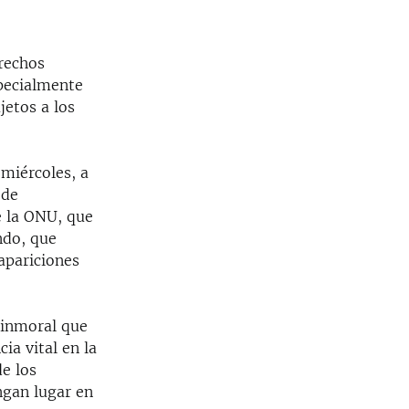
rechos
pecialmente
jetos a los
miércoles, a
 de
e la ONU, que
ndo, que
sapariciones
 inmoral que
ia vital en la
de los
ngan lugar en