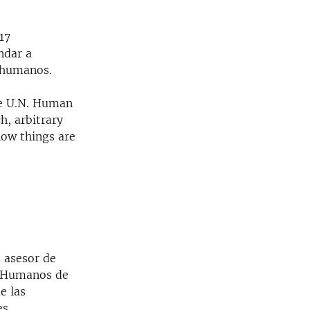
17
ndar a
s humanos.
e U.N. Human
h, arbitrary
now things are
a asesor de
s Humanos de
e las
s.