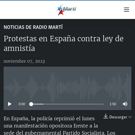
Enlaces
de
accesibilidad
NOTICIAS DE RADIO MARTÍ
TITULARES
Ir
Protestas en España contra ley de
al
CUBA
contenido
amnistía
ESTADOS UNIDOS
principal
CUBA
Ir
noviembre 07, 2023
AMÉRICA LATINA
DERECHOS HUMANOS
ESTADOS UNIDOS
a
INMIGRACIÓN
la
#11JCUBA, 5 AÑOS DESPUÉS
AMÉRICA 250
navegación
MUNDO
INFORME DEL DEPARTAMENTO DE ESTADO DE EEUU
principal
No media source currently available
SOBRE CUBA
DEPORTES
Ir
a
0:00
1:50
ARTE Y ENTRETENIMIENTO
la
Descargar
En España, la policía reprimió el lunes
OPINIÓN GRÁFICA
búsqueda
una manifestación opositora frente a la
AUDIOVISUALES MARTÍ
sede del gubernamental Partido Socialista. Los