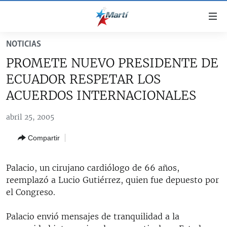
Enlaces
de
accesibilidad
NOTICIAS
TITULARES
Ir
PROMETE NUEVO PRESIDENTE DE
al
CUBA
ECUADOR RESPETAR LOS
contenido
ESTADOS UNIDOS
principal
CUBA
ACUERDOS INTERNACIONALES
Ir
AMÉRICA LATINA
DERECHOS HUMANOS
ESTADOS UNIDOS
a
abril 25, 2005
INMIGRACIÓN
la
#11JCUBA, 5 AÑOS DESPUÉS
AMÉRICA 250
Compartir
navegación
MUNDO
INFORME DEL DEPARTAMENTO DE ESTADO DE EEUU
principal
SOBRE CUBA
DEPORTES
Ir
Palacio, un cirujano cardiólogo de 66 años,
a
reemplazó a Lucio Gutiérrez, quien fue depuesto por
ARTE Y ENTRETENIMIENTO
la
el Congreso.
OPINIÓN GRÁFICA
búsqueda
Palacio envió mensajes de tranquilidad a la
AUDIOVISUALES MARTÍ