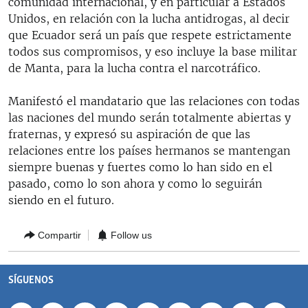
comunidad internacional, y en particular a Estados
RADIO MARTÍ
Unidos, en relación con la lucha antidrogas, al decir
que Ecuador será un país que respete estrictamente
ESPECIALES
todos sus compromisos, y eso incluye la base militar
MULTIMEDIA
ESPECIALES
de Manta, para la lucha contra el narcotráfico.
EDITORIALES
LA REALIDAD DE LA VIVIENDA EN CUBA
Manifestó el mandatario que las relaciones con todas
SER VIEJO EN CUBA
las naciones del mundo serán totalmente abiertas y
SÍGUENOS
fraternas, y expresó su aspiración de que las
KENTU-CUBANO
relaciones entre los países hermanos se mantengan
LOS SANTOS DE HIALEAH
siempre buenas y fuertes como lo han sido en el
pasado, como lo son ahora y como lo seguirán
DESINFORMACIÓN RUSA EN AMÉRICA LATINA
siendo en el futuro.
LA INVASIÓN DE RUSIA A UCRANIA
Compartir
Follow us
SÍGUENOS