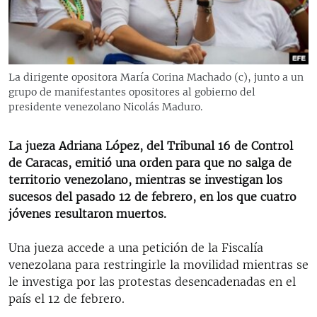
RADIO MARTÍ
ESPECIALES
MULTIMEDIA
ESPECIALES
La dirigente opositora María Corina Machado (c), junto a un
EDITORIALES
LA REALIDAD DE LA VIVIENDA EN CUBA
grupo de manifestantes opositores al gobierno del
presidente venezolano Nicolás Maduro.
SER VIEJO EN CUBA
SÍGUENOS
KENTU-CUBANO
La jueza Adriana López, del Tribunal 16 de Control
de Caracas, emitió una orden para que no salga de
LOS SANTOS DE HIALEAH
territorio venezolano, mientras se investigan los
DESINFORMACIÓN RUSA EN AMÉRICA LATINA
sucesos del pasado 12 de febrero, en los que cuatro
jóvenes resultaron muertos.
LA INVASIÓN DE RUSIA A UCRANIA
Una jueza accede a una petición de la Fiscalía
venezolana para restringirle la movilidad mientras se
le investiga por las protestas desencadenadas en el
país el 12 de febrero.