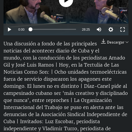
No media source currently available
RADIO MARTÍ
ESPECIALES
MULTIMEDIA
ESPECIALES
Auto
0:00
28:25
EDITORIALES
LA REALIDAD DE LA VIVIENDA EN CUBA
144p
Descargar
Una discusión a fondo de las principales
SER VIEJO EN CUBA
noticias del acontecer diario de Cuba y el
240p
SÍGUENOS
mundo, con la conducción de los periodistas Amado
KENTU-CUBANO
360p
Auto
144p
240p
360p
Gil y José Luis Ramos | Hoy, en la Tertulia de Las
LOS SANTOS DE HIALEAH
Noticias Como Son: | Ocho unidades termoeléctricas
480p
480p
720p
810p
fuera de servicio dispararon los apagones este
DESINFORMACIÓN RUSA EN AMÉRICA LATINA
720p
domingo. El lunes no es distinto | Díaz-Canel pide al
LA INVASIÓN DE RUSIA A UCRANIA
campesinado cubano ser 'más creativo y disciplinado
810p
que nunca', entre reproches | La Organización
Internacional del Trabajo se puso en alerta ante las
denuncias de la Asociación Sindical Independiente de
Cuba | Invitados: Luz Escobar, periodista
independiente y Vladimir Turro, periodista de