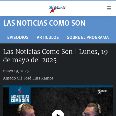
Enlaces
de
accesibilidad
LAS NOTICIAS COMO SON
TITULARES
Ir
al
CUBA
EPISODIOS
ARTÍCULOS
SOBRE EL PROGRAMA
contenido
ESTADOS UNIDOS
principal
CUBA
Las Noticias Como Son | Lunes, 19
Ir
AMÉRICA LATINA
DERECHOS HUMANOS
ESTADOS UNIDOS
de mayo del 2025
a
INMIGRACIÓN
la
#11JCUBA, 5 AÑOS DESPUÉS
AMÉRICA 250
navegación
mayo 19, 2025
MUNDO
INFORME DEL DEPARTAMENTO DE ESTADO DE EEUU
principal
Amado Gil
José Luis Ramos
SOBRE CUBA
DEPORTES
Ir
a
ARTE Y ENTRETENIMIENTO
la
OPINIÓN GRÁFICA
búsqueda
AUDIOVISUALES MARTÍ