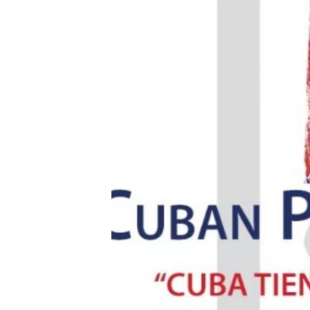
RADIO MARTÍ
ESPECIALES
MULTIMEDIA
ESPECIALES
EDITORIALES
LA REALIDAD DE LA VIVIENDA EN
CUBA
SER VIEJO EN CUBA
KENTU-CUBANO
LOS SANTOS DE HIALEAH
DESINFORMACIÓN RUSA EN
AMÉRICA LATINA
LA INVASIÓN DE RUSIA A UCRANIA