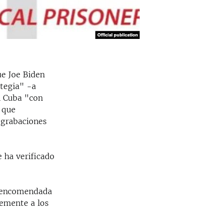
ue Joe Biden
ategia" -a
n Cuba "con
 que
 grabaciones
 ha verificado
ón encomendada
lemente a los