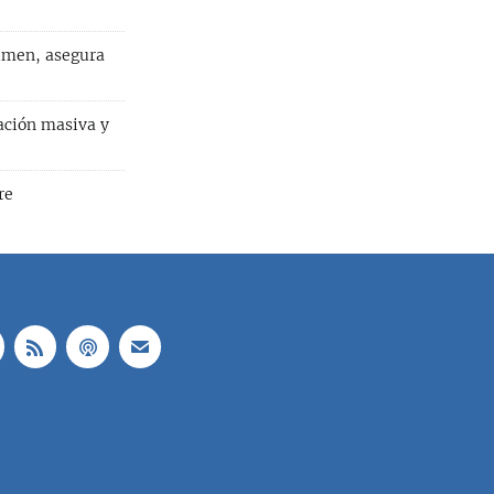
gimen, asegura
ación masiva y
re