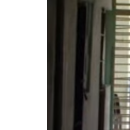
RADIO MARTÍ
ESPECIALES
MULTIMEDIA
ESPECIALES
EDITORIALES
LA REALIDAD DE LA VIVIENDA EN
CUBA
SER VIEJO EN CUBA
KENTU-CUBANO
LOS SANTOS DE HIALEAH
DESINFORMACIÓN RUSA EN
AMÉRICA LATINA
LA INVASIÓN DE RUSIA A UCRANIA