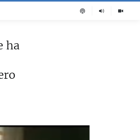
e ha
ero