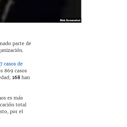
rmado parte de
ganización.
07 casos de
os 869 casos
 edad;
168
han
"nos es más
icación total
to, por el