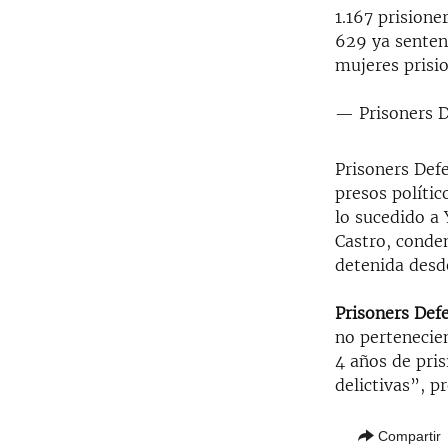
1.167 prisione
629 ya senten
mujeres prisi
— Prisoners 
Prisoners Defe
presos polític
lo sucedido a 
Castro, conde
detenida desde
Prisoners Def
no pertenecie
4 años de pri
delictivas”, p
Compartir