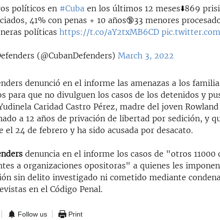
ros políticos en
#Cuba
en los últimos 12 meses⬇️869 pri
ciados, 41% con penas + 10 años🔞33 menores procesado
oneras políticas
https://t.co/aY2txMB6CD
pic.twitter.c
Defenders (@CubanDefenders)
March 3, 2022
nders denunció en el informe las amenazas a los familia
os para que no divulguen los casos de los detenidos y p
Yudinela Caridad Castro Pérez, madre del joven Rowland 
nado a 12 años de privación de libertad por sedición, y 
 el 24 de febrero y ha sido acusada por desacato.
enders
denuncia en el informe los casos de "otros 11000 c
ntes a organizaciones opositoras" a quienes les imponen
sión sin delito investigado ni cometido mediante conden
revistas en el Código Penal.
Follow us
Print