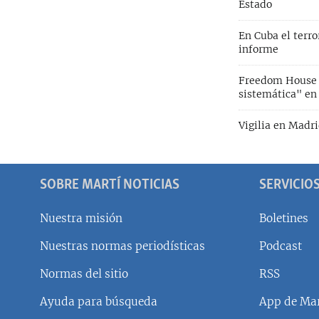
Estado
En Cuba el terro
informe
Freedom House c
sistemática" en
Vigilia en Madri
SOBRE MARTÍ NOTICIAS
SERVICIO
Nuestra misión
Boletines
Nuestras normas periodísticas
Podcast
SÍGUENOS
Normas del sitio
RSS
Ayuda para búsqueda
App de Mar