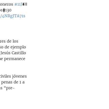
sioneros
#11J
⬇️⛓️
s🚺130
om/4NRgJTA71s
res de los
uso de ejemplo
Jesús Castillo
que permanece
iviles jóvenes
 penas de 1 a
as “pre-