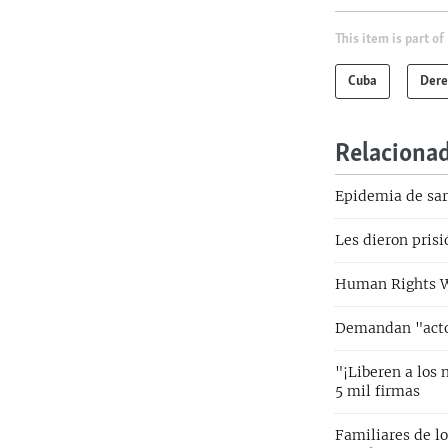
This item is part of
Cuba
Dere
Relaciona
Epidemia de sar
Les dieron prisi
Human Rights Wa
Demandan "actos
"¡Liberen a los 
5 mil firmas
Familiares de l