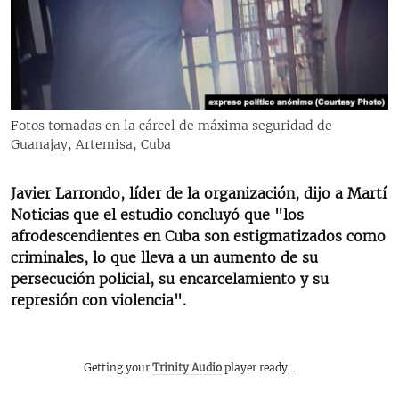
RADIO MARTÍ
ESPECIALES
MULTIMEDIA
ESPECIALES
EDITORIALES
LA REALIDAD DE LA VIVIENDA EN CUBA
Fotos tomadas en la cárcel de máxima seguridad de
Guanajay, Artemisa, Cuba
SER VIEJO EN CUBA
SÍGUENOS
KENTU-CUBANO
Javier Larrondo, líder de la organización, dijo a Martí
LOS SANTOS DE HIALEAH
Noticias que el estudio concluyó que "los
afrodescendientes en Cuba son estigmatizados como
DESINFORMACIÓN RUSA EN AMÉRICA LATINA
criminales, lo que lleva a un aumento de su
LA INVASIÓN DE RUSIA A UCRANIA
persecución policial, su encarcelamiento y su
represión con violencia".
Getting your
Trinity Audio
player ready...