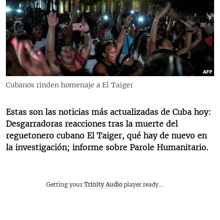
RADIO MARTÍ
ESPECIALES
MULTIMEDIA
ESPECIALES
EDITORIALES
LA REALIDAD DE LA VIVIENDA EN CUBA
SER VIEJO EN CUBA
Cubanos rinden homenaje a El Taiger
SÍGUENOS
KENTU-CUBANO
Estas son las noticias más actualizadas de Cuba hoy:
LOS SANTOS DE HIALEAH
Desgarradoras reacciones tras la muerte del
DESINFORMACIÓN RUSA EN AMÉRICA LATINA
reguetonero cubano El Taiger, qué hay de nuevo en
la investigación; informe sobre Parole Humanitario.
LA INVASIÓN DE RUSIA A UCRANIA
Getting your
Trinity Audio
player ready...