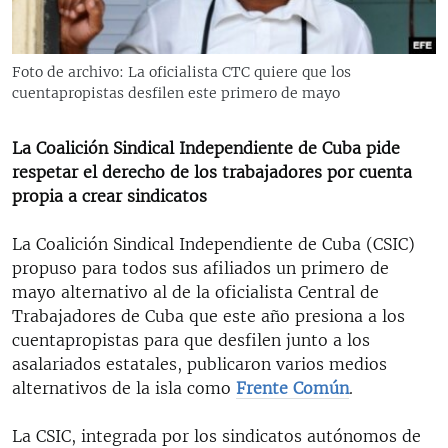
RADIO MARTÍ
ESPECIALES
Foto de archivo: La oficialista CTC quiere que los
MULTIMEDIA
ESPECIALES
cuentapropistas desfilen este primero de mayo
EDITORIALES
LA REALIDAD DE LA VIVIENDA EN CUBA
La Coalición Sindical Independiente de Cuba pide
SER VIEJO EN CUBA
respetar el derecho de los trabajadores por cuenta
SÍGUENOS
propia a crear sindicatos
KENTU-CUBANO
LOS SANTOS DE HIALEAH
La Coalición Sindical Independiente de Cuba (CSIC)
propuso para todos sus afiliados un primero de
DESINFORMACIÓN RUSA EN AMÉRICA LATINA
mayo alternativo al de la oficialista Central de
LA INVASIÓN DE RUSIA A UCRANIA
Trabajadores de Cuba que este año presiona a los
cuentapropistas para que desfilen junto a los
asalariados estatales, publicaron varios medios
alternativos de la isla como
Frente Común
.
La CSIC, integrada por los sindicatos autónomos de