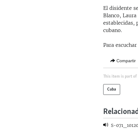
RADIO MARTÍ
El disidente 
ESPECIALES
Blanco, Laura 
establecidas,
MULTIMEDIA
ESPECIALES
cubano.
EDITORIALES
LA REALIDAD DE LA VIVIENDA EN
CUBA
Para escuchar 
SER VIEJO EN CUBA
Compartir
KENTU-CUBANO
LOS SANTOS DE HIALEAH
This item is part of
DESINFORMACIÓN RUSA EN
Cuba
AMÉRICA LATINA
LA INVASIÓN DE RUSIA A UCRANIA
Relaciona
S-071_1012