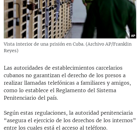
RADIO MARTÍ
ESPECIALES
MULTIMEDIA
ESPECIALES
EDITORIALES
LA REALIDAD DE LA VIVIENDA EN CUBA
Vista interior de una prisión en Cuba. (Archivo AP/Franklin
Reyes)
SER VIEJO EN CUBA
SÍGUENOS
KENTU-CUBANO
Las autoridades de establecimientos carcelarios
LOS SANTOS DE HIALEAH
cubanos no garantizan el derecho de los presos a
realizar llamadas telefónicas a familiares y amigos,
DESINFORMACIÓN RUSA EN AMÉRICA LATINA
como lo establece el Reglamento del Sistema
LA INVASIÓN DE RUSIA A UCRANIA
Penitenciario del país.
Según estas regulaciones, la autoridad penitenciaria
“asegura el ejercicio de los derechos de los internos”
entre los cuales está el acceso al teléfono.