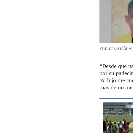
Yunior García Vi
“Desde que na
por su padecim
Mi hijo me cu
más de un mes