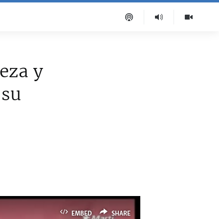
beza y
 su
EMBED
SHARE