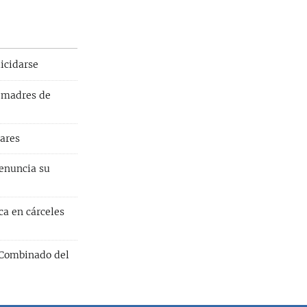
icidarse
n madres de
iares
denuncia su
ca en cárceles
 Combinado del