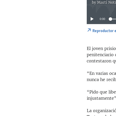
by
Martí Noti
0:00
Reproductor 
El joven prisi
penitenciario 
contestaron q
“En varias oc
nunca he recib
“Pido que libe
injustamente”
La organizaci