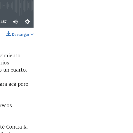
1:57
Descargar
SHARE
ecimiento
rios
o un cuarto.
ara acá pero
presos
té Contra la