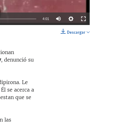
Auto
4:01
144p
Descargar
EMBED
SHARE
240p
cionan
360p
y
, denunció su
480p
720p
ipirona. Le
1080p
 Él se acerca a
testan que se
360p
n las