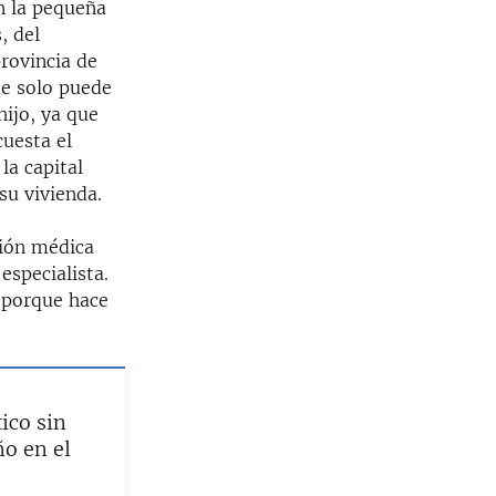
n la pequeña
, del
rovincia de
ue solo puede
ijo, ya que
cuesta el
la capital
su vivienda.
ción médica
especialista.
 porque hace
tico sin
ño en el