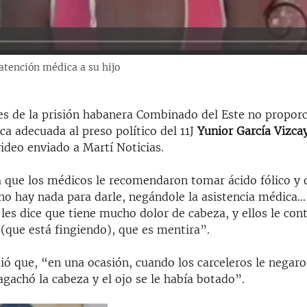
atención médica a su hijo
es de la prisión habanera Combinado del Este no propor
a adecuada al preso político del 11J
Yunior García Vizca
ideo enviado a Martí Noticias.
a que los médicos le recomendaron tomar ácido fólico y d
 no hay nada para darle, negándole la asistencia médica...
 les dice que tiene mucho dolor de cabeza, y ellos le con
(que está fingiendo), que es mentira”.
144p
240p
ió que, “en una ocasión, cuando los carceleros le negaro
480p
720p
1080p
agachó la cabeza y el ojo se le había botado”.