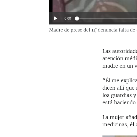
0:00
Madre de preso del 11J denuncia falta de 
Las autoridad
atención médic
madre en un v
“Él me explic
dicen allí que
los guardias y
está haciendo 
Auto
La mujer añad
medicinas, él 