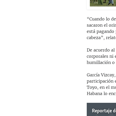
“Cuando lo det
sacaron el ori
está pagando p
cabeza”, relat
De acuerdo al
corporales ni
humillación o
García Vizcay,
participación 
Toyo, en el mu
Habana lo enco
Reportaje d