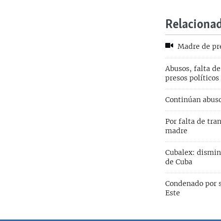
Relaciona
Madre de pres
Abusos, falta d
presos políticos 
Continúan abusos
Por falta de tra
madre
Cubalex: disminu
de Cuba
Condenado por s
Este