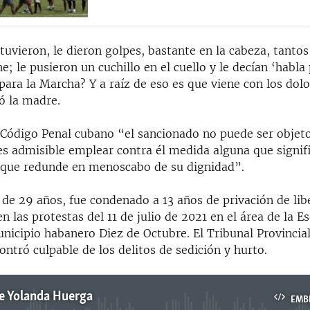
uvieron, le dieron golpes, bastante en la cabeza, tantos
ne; le pusieron un cuchillo en el cuello y le decían ‘habla
ara la Marcha? Y a raíz de eso es que viene con los dol
ó la madre.
 Código Penal cubano “el sancionado no puede ser objeto
 es admisible emplear contra él medida alguna que signif
 que redunde en menoscabo de su dignidad”.
 de 29 años, fue condenado a 13 años de privación de lib
en las protestas del 11 de julio de 2021 en el área de la E
nicipio habanero Diez de Octubre. El Tribunal Provincia
ntró culpable de los delitos de sedición y hurto.
e Yolanda Huerga
EMB