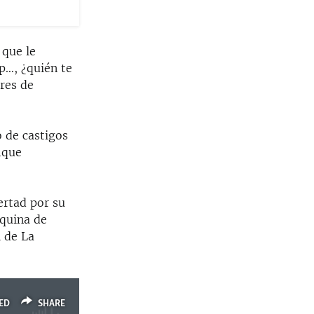
 que le
 p…, ¿quién te
ores de
 de castigos
ique
ertad por su
squina de
l de La
ED
SHARE