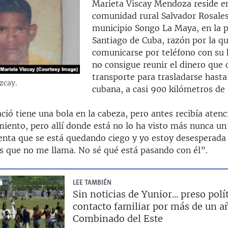
Marieta Viscay Mendoza reside e
comunidad rural Salvador Rosales
municipio Songo La Maya, en la p
Santiago de Cuba, razón por la q
comunicarse por teléfono con su h
no consigue reunir el dinero que 
transporte para trasladarse hasta 
zcay.
cubana, a casi 900 kilómetros de 
ció tiene una bola en la cabeza, pero antes recibía aten
iento, pero allí donde está no lo ha visto más nunca un 
enta que se está quedando ciego y yo estoy desesperada
 que no me llama. No sé qué está pasando con él”.
LEE TAMBIÉN
Sin noticias de Yunior... preso polí
contacto familiar por más de un a
Combinado del Este