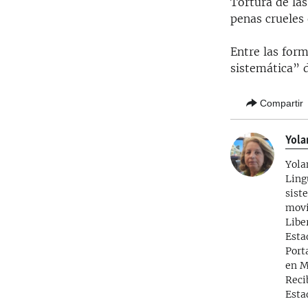
Tortura de las
penas crueles 
Entre las for
sistemática” d
Compartir
Yola
Yola
Ling
sist
movi
Libe
Esta
Port
en M
Reci
Esta