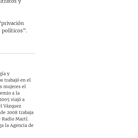
ltratos y
“privación
 políticos”.
gía y
s trabajó en el
as mujeres el
emio a la
2005 viajó a
el Vázquez
sde 2008 trabaja
 Radio Martí.
ga la Agencia de