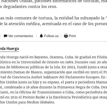
 Naciones Unidas, patrones sistemáticos de torturas, ma
o degradantes contra los reos.
mas más comunes de tortura, la entidad ha subrayado la 
e la atención médica, acentuada en el caso de los presos
Ver comentarios
Follow us
Print
nda Huerga
nda Huerga nació en Bayamo, Granma, Cuba. Se graduó en Filolo
üística en la Universidad de Oriente en 1989. Durante casi 20 año
ema de bibliotecas públicas de la isla. En 2003, fundó junto a otr
miento Damas de Blanco, organización que recibió en 2005 el Pr
rtad de Conciencia Andrei Sakharov del Parlamento Europeo. En 
dos Unidos junto su hijo y su esposo, el poeta y periodista Manu
al, condenado a 18 años durante la Primavera Negra de Cuba. De
iami, en la Oficina de Transmisiones a Cuba, como periodista de
bió en 2021 el Premio Burke a la Excelencia Periodística que otor
dos Unidos para Medios Globales.