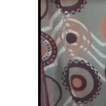
RADIO MARTÍ
ESPECIALES
MULTIMEDIA
ESPECIALES
EDITORIALES
LA REALIDAD DE LA VIVIENDA EN
CUBA
SER VIEJO EN CUBA
KENTU-CUBANO
LOS SANTOS DE HIALEAH
DESINFORMACIÓN RUSA EN
AMÉRICA LATINA
LA INVASIÓN DE RUSIA A UCRANIA