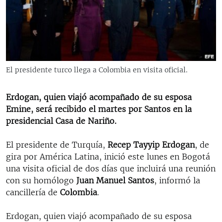
RADIO MARTÍ
ESPECIALES
MULTIMEDIA
ESPECIALES
EDITORIALES
LA REALIDAD DE LA VIVIENDA EN CUBA
El presidente turco llega a Colombia en visita oficial.
SER VIEJO EN CUBA
SÍGUENOS
Erdogan, quien viajó acompañado de su esposa
KENTU-CUBANO
Emine, será recibido el martes por Santos en la
LOS SANTOS DE HIALEAH
presidencial Casa de Nariño.
DESINFORMACIÓN RUSA EN AMÉRICA LATINA
El presidente de Turquía,
Recep Tayyip Erdogan
, de
LA INVASIÓN DE RUSIA A UCRANIA
gira por América Latina,
inició este lunes en Bogotá
una visita oficial de dos días que incluirá una reunión
con su homólogo
Juan Manuel Santos
, informó la
cancillería de
Colombia
.
Erdogan, quien viajó acompañado de su esposa