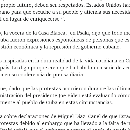
 propio futuro, deben ser respetados. Estados Unidos ha
bano para que escuche a su pueblo y atienda sus necesid
 en lugar de enriquecerse ”.
 la vocera de la Casa Blanca, Jen Psaki, dijo que todo in
Cuba fueron expresiones espontáneas de personas que es
estión económica y la represión del gobierno cubano.
 inspiradas en la dura realidad de la vida cotidiana en C
 país. Lo digo porque creo que ha habido una serie de ac
ra en su conferencia de prensa diaria.
ue, dado que las protestas ocurrieron durante las últim
inistración del presidente Joe Biden está evaluando cóm
amente al pueblo de Cuba en estas circunstancias.
a sobre declaraciones de Miguel Díaz-Canel de que Est
rotestas debido al embargo que ha llevado a la falta d