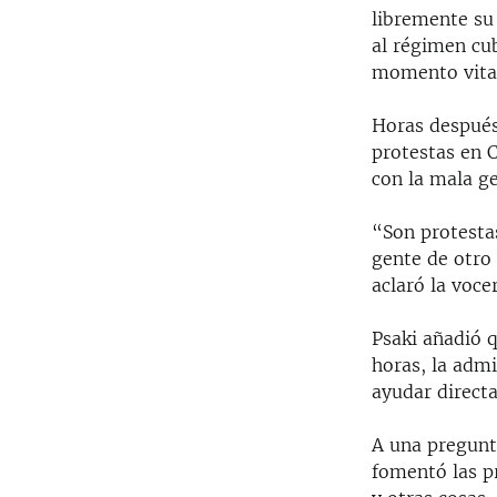
libremente su
al régimen cu
momento vital
Horas después,
protestas en 
con la mala g
“Son protestas
gente de otro
aclaró la voce
Psaki añadió q
horas, la adm
ayudar direct
A una pregunt
fomentó las p