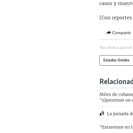
casos y muert
[Con reportes
Compartir
This item is part of
Estados Unidos
Relaciona
Miles de cubanos
"¡Queremos un 
La jornada de
"Estaremos en l