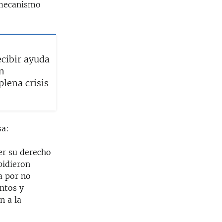
 mecanismo
cibir ayuda
n
plena crisis
sa:
cer su derecho
pidieron
a por no
entos y
n a la