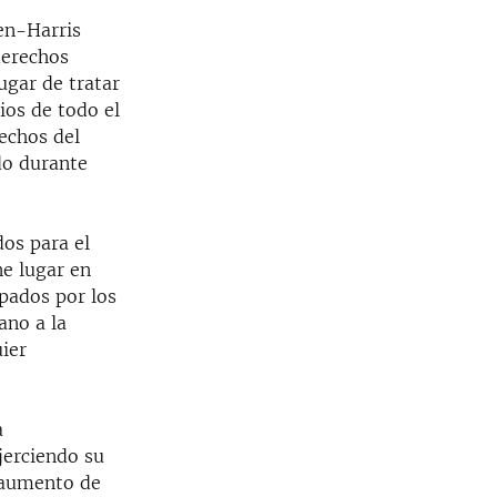
den-Harris
derechos
ugar de tratar
ios de todo el
echos del
do durante
os para el
ne lugar en
pados por los
ano a la
ier
a
jerciendo su
l aumento de