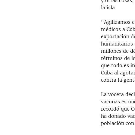
y otras cosas
la isla.
“Agilizamos c
médicos a Cub
exportación d
humanitarios 
millones de d
términos de lo
que todo es in
Cuba al agota
contra la gente
La vocera dec
vacunas es uno
recordó que C
ha donado vac
población con