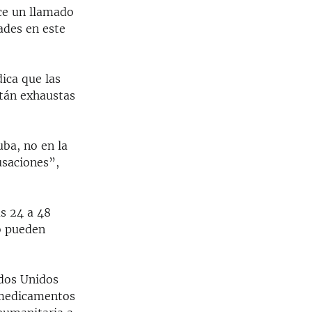
ce un llamado
ades en este
dica que las
tán exhaustas
uba, no en la
usaciones”,
as 24 a 48
o pueden
ados Unidos
e medicamentos