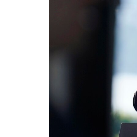
RADIO MARTÍ
ESPECIALES
MULTIMEDIA
ESPECIALES
EDITORIALES
LA REALIDAD DE LA VIVIENDA EN
CUBA
SER VIEJO EN CUBA
KENTU-CUBANO
LOS SANTOS DE HIALEAH
DESINFORMACIÓN RUSA EN
AMÉRICA LATINA
LA INVASIÓN DE RUSIA A UCRANIA