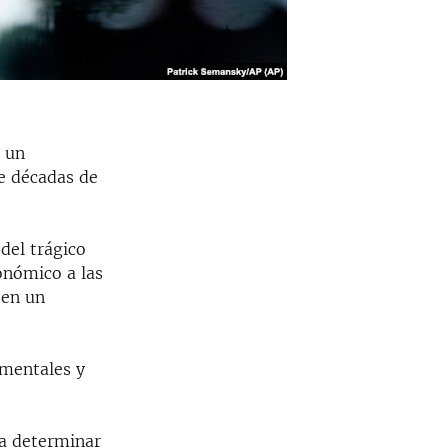
e un
de décadas de
del trágico
onómico a las
 en un
amentales y
 a determinar