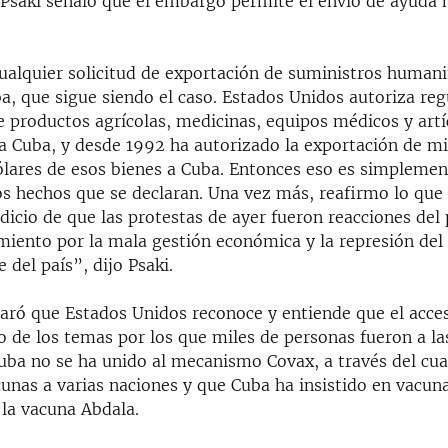
, Psaki señaló que el embargo permite el envío de ayuda 
ualquier solicitud de exportación de suministros humani
a, que sigue siendo el caso. Estados Unidos autoriza re
e productos agrícolas, medicinas, equipos médicos y artí
a Cuba, y desde 1992 ha autorizado la exportación de mi
ólares de esos bienes a Cuba. Entonces eso es simplemen
s hechos que se declaran. Una vez más, reafirmo lo que d
dicio de que las protestas de ayer fueron reacciones del
miento por la mala gestión económica y la represión del
 del país”, dijo Psaki.
laró que Estados Unidos reconoce y entiende que el acces
 de los temas por los que miles de personas fueron a las
uba no se ha unido al mecanismo Covax, a través del cu
unas a varias naciones y que Cuba ha insistido en vacuna
 la vacuna Abdala.