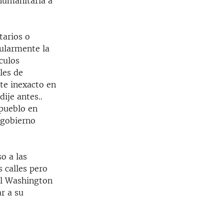
humanitaria a
tarios o
gularmente la
culos
les de
te inexacto en
ije antes..
 pueblo en
 gobierno
o a las
 calles pero
al Washington
r a su