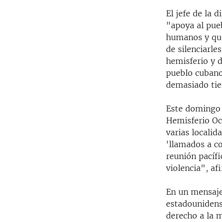
El jefe de la 
"apoya al pue
humanos y que 
de silenciarle
hemisferio y 
pueblo cubano
demasiado ti
Este domingo 
Hemisferio Occ
varias locali
'llamados a c
reunión pacíf
violencia", af
En un mensaje
estadounidens
derecho a la m