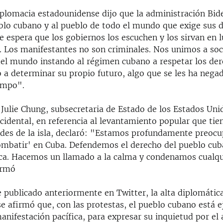
diplomacia estadounidense dijo que la administración Bi
blo cubano y al pueblo de todo el mundo que exige sus 
espera que los gobiernos los escuchen y los sirvan en l
s. Los manifestantes no son criminales. Nos unimos a soc
del mundo instando al régimen cubano a respetar los der
 a determinar su propio futuro, algo que se les ha nega
empo".
Julie Chung, subsecretaria de Estado de los Estados Unid
idental, en referencia al levantamiento popular que tie
dades de la isla, declaró: "Estamos profundamente preocu
ombatir' en Cuba. Defendemos el derecho del pueblo cub
ica. Hacemos un llamado a la calma y condenamos cualqu
irmó
 publicado anteriormente en Twitter, la alta diplomátic
e afirmó que, con las protestas, el pueblo cubano está e
anifestación pacífica, para expresar su inquietud por e