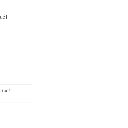
ué]
ertad!