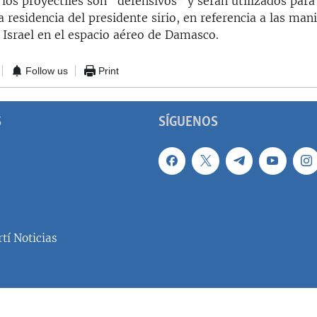
 los proyectiles son “defensivos” y serán utilizados para 
a residencia del presidente sirio, en referencia a las man
 Israel en el espacio aéreo de Damasco.
Follow us
Print
S
SÍGUENOS
tí Noticias