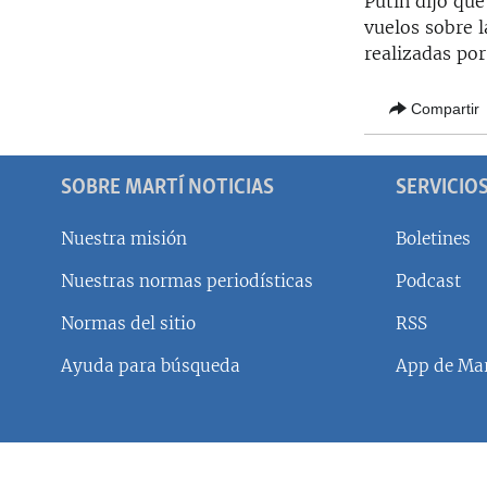
Putin dijo que
RADIO MARTÍ
vuelos sobre l
ESPECIALES
realizadas por
MULTIMEDIA
ESPECIALES
Compartir
EDITORIALES
LA REALIDAD DE LA VIVIENDA EN
CUBA
SER VIEJO EN CUBA
SOBRE MARTÍ NOTICIAS
SERVICIO
KENTU-CUBANO
Nuestra misión
Boletines
LOS SANTOS DE HIALEAH
Nuestras normas periodísticas
Podcast
DESINFORMACIÓN RUSA EN
AMÉRICA LATINA
Normas del sitio
RSS
LA INVASIÓN DE RUSIA A UCRANIA
Ayuda para búsqueda
App de Mar