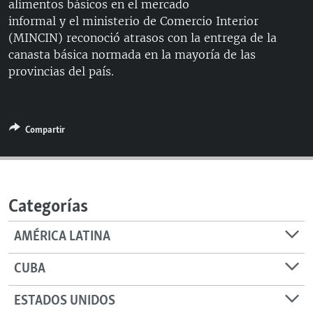
alimentos básicos en el mercado
RADIO MARTÍ
informal y el ministerio de Comercio Interior
ESPECIALES
(MINCIN) reconoció atrasos con la entrega de la
canasta básica normada en la mayoría de las
MULTIMEDIA
ESPECIALES
provincias del país.
EDITORIALES
LA REALIDAD DE LA VIVIENDA EN CUBA
SER VIEJO EN CUBA
SÍGUENOS
Compartir
KENTU-CUBANO
LOS SANTOS DE HIALEAH
DESINFORMACIÓN RUSA EN AMÉRICA LATINA
Categorías
LA INVASIÓN DE RUSIA A UCRANIA
AMÉRICA LATINA
CUBA
ESTADOS UNIDOS