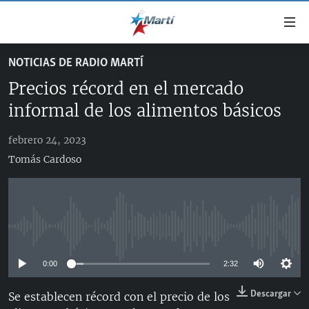
Enlaces
de
accesibilidad
NOTICIAS DE RADIO MARTÍ
TITULARES
Ir
Precios récord en el mercado
al
CUBA
contenido
informal de los alimentos básicos
ESTADOS UNIDOS
principal
CUBA
Ir
febrero 24, 2023
AMÉRICA LATINA
DERECHOS HUMANOS
ESTADOS UNIDOS
a
Tomás Cardoso
INMIGRACIÓN
la
#11JCUBA, 5 AÑOS DESPUÉS
AMÉRICA 250
navegación
MUNDO
INFORME DEL DEPARTAMENTO DE ESTADO DE EEUU
principal
SOBRE CUBA
DEPORTES
Ir
No media source currently available
a
ARTE Y ENTRETENIMIENTO
la
0:00
2:32
OPINIÓN GRÁFICA
búsqueda
Descargar
AUDIOVISUALES MARTÍ
Se establecen récord con el precio de los