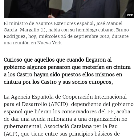
RADIO MARTÍ
ESPECIALES
El ministro de Asuntos Exteriores español, José Manuel
MULTIMEDIA
ESPECIALES
García-Margallo (i), habla con su homólogo cubano, Bruno
Rodríguez, hoy, miércoles 26 de septiembre 2012, durante
EDITORIALES
LA REALIDAD DE LA VIVIENDA EN CUBA
una reunión en Nueva York
SER VIEJO EN CUBA
SÍGUENOS
Curioso que aquellos que cuando llegaron al
KENTU-CUBANO
gobierno algunos pensaron que meterían en cintura
LOS SANTOS DE HIALEAH
a los Castro hayan sido puestos ellos mismos en
cintura por los Castro y sus socios europeos,
DESINFORMACIÓN RUSA EN AMÉRICA LATINA
LA INVASIÓN DE RUSIA A UCRANIA
La Agencia Española de Cooperación Internacional
para el Desarrollo (AECID), dependiente del gobierno
español que lideran los conservadores del PP, acaba
de dar una ayuda millonaria a una organización no
gubernamental, Associació Catalana per la Pau
(ACP), que tiene entre sus principios básicos de