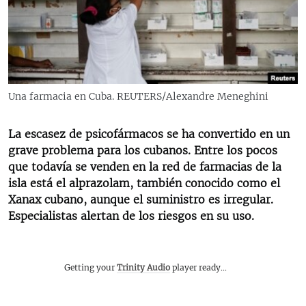
RADIO MARTÍ
ESPECIALES
MULTIMEDIA
ESPECIALES
EDITORIALES
LA REALIDAD DE LA VIVIENDA EN CUBA
Una farmacia en Cuba. REUTERS/Alexandre Meneghini
SER VIEJO EN CUBA
SÍGUENOS
La escasez de psicofármacos se ha convertido en un
KENTU-CUBANO
grave problema para los cubanos. Entre los pocos
LOS SANTOS DE HIALEAH
que todavía se venden en la red de farmacias de la
isla está el alprazolam, también conocido como el
DESINFORMACIÓN RUSA EN AMÉRICA LATINA
Xanax cubano, aunque el suministro es irregular.
LA INVASIÓN DE RUSIA A UCRANIA
Especialistas alertan de los riesgos en su uso.
Getting your
Trinity Audio
player ready...