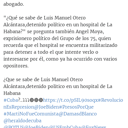
abogado.
"¿Qué se sabe de Luis Manuel Otero
Alcántara,detenido político en un hospital de La
Habana?" se pregunta también Angel Moya,
exprisionero político del Grupo de los 75, quien
recuerda que el hospital se encuentra militarizado
para detener a todo el que intente verlo o
interesarse por él, como ya ha ocurrido con varios
opositores.
¿Que se sabe de Luis Manuel Otero
Alcántara,detenido politico en un hospital de La
Habana
#Cuba
?..⤵⤵⤵🔴🔴🔴
https://t.co/pSIL90soqx
#Revolucio
nEsRepresion
@JoeBiden
#PresosPorQue
#MartiNoFueComunista
@DamasdBlanco
@heraldodecuba
@POTUS
@JoeBiden
@USEmbCuba
@FoxNews