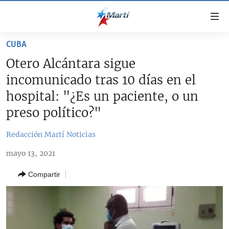
Enlaces
de
accesibilidad
CUBA
TITULARES
Ir
Otero Alcántara sigue
al
CUBA
incomunicado tras 10 días en el
contenido
ESTADOS UNIDOS
principal
CUBA
hospital: "¿Es un paciente, o un
Ir
AMÉRICA LATINA
preso político?"
DERECHOS HUMANOS
ESTADOS UNIDOS
a
INMIGRACIÓN
la
#11JCUBA, 5 AÑOS DESPUÉS
AMÉRICA 250
Redacción Martí Noticias
navegación
MUNDO
INFORME DEL DEPARTAMENTO DE ESTADO DE EEUU
principal
mayo 13, 2021
SOBRE CUBA
DEPORTES
Ir
Compartir
a
ARTE Y ENTRETENIMIENTO
la
OPINIÓN GRÁFICA
búsqueda
AUDIOVISUALES MARTÍ