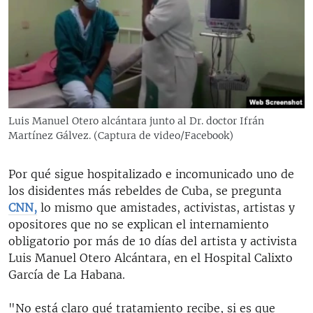
RADIO MARTÍ
ESPECIALES
MULTIMEDIA
ESPECIALES
EDITORIALES
LA REALIDAD DE LA VIVIENDA EN CUBA
SER VIEJO EN CUBA
Luis Manuel Otero alcántara junto al Dr. doctor Ifrán
SÍGUENOS
Martínez Gálvez. (Captura de video/Facebook)
KENTU-CUBANO
LOS SANTOS DE HIALEAH
Por qué sigue hospitalizado e incomunicado uno de
DESINFORMACIÓN RUSA EN AMÉRICA LATINA
los disidentes más rebeldes de Cuba, se pregunta
CNN,
lo mismo que amistades, activistas, artistas y
LA INVASIÓN DE RUSIA A UCRANIA
opositores que no se explican el internamiento
obligatorio por más de 10 días del artista y activista
Luis Manuel Otero Alcántara, en el Hospital Calixto
García de La Habana.
"No está claro qué tratamiento recibe, si es que