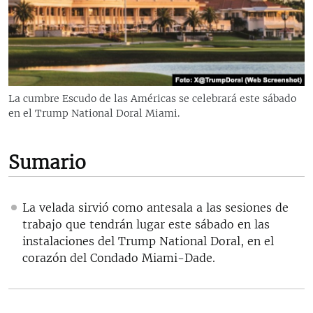
RADIO MARTÍ
ESPECIALES
MULTIMEDIA
ESPECIALES
EDITORIALES
LA REALIDAD DE LA VIVIENDA EN CUBA
La cumbre Escudo de las Américas se celebrará este sábado
en el Trump National Doral Miami.
SER VIEJO EN CUBA
SÍGUENOS
KENTU-CUBANO
Sumario
LOS SANTOS DE HIALEAH
DESINFORMACIÓN RUSA EN AMÉRICA LATINA
La velada sirvió como antesala a las sesiones de
LA INVASIÓN DE RUSIA A UCRANIA
trabajo que tendrán lugar este sábado en las
instalaciones del Trump National Doral, en el
corazón del Condado Miami-Dade.