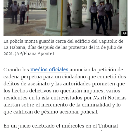
RADIO MARTÍ
ESPECIALES
MULTIMEDIA
ESPECIALES
EDITORIALES
LA REALIDAD DE LA VIVIENDA EN CUBA
La policía monta guardia cerca del edificio del Capitolio de
La Habana, días después de las protestas del 11 de julio de
SER VIEJO EN CUBA
SÍGUENOS
2021. (AP/Eliana Aponte)
KENTU-CUBANO
LOS SANTOS DE HIALEAH
Cuando los
medios oficiales
anuncian la petición de
cadena perpetua para un ciudadano que cometió dos
DESINFORMACIÓN RUSA EN AMÉRICA LATINA
delitos de asesinato y las autoridades prometen que
LA INVASIÓN DE RUSIA A UCRANIA
los hechos delictivos no quedarán impunes, varios
residentes en la isla entrevistados por Martí Noticias
alertan sobre el incremento de la criminalidad y lo
que califican de pésimo accionar policial.
En un juicio celebrado el miércoles en el Tribunal