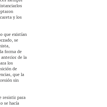
nces siempre
istanciarlos
eptaron
careta y los
po que existían
orzado, se
ista,
 la forma de
anterior de la
ara los
sición de
ncias, que la
resión sin
 resistir para
to se hacía