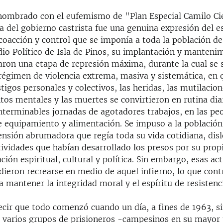
nombrado con el eufemismo de "Plan Especial Camilo Ci
a del gobierno castrista fue una genuina expresión del 
 coacción y control que se imponía a toda la población de
dio Político de Isla de Pinos, su implantación y manteni
ron una etapa de represión máxima, durante la cual se 
régimen de violencia extrema, masiva y sistemática, en 
stigos personales y colectivos, las heridas, las mutilacion
os mentales y las muertes se convirtieron en rutina dia
nterminables jornadas de agotadores trabajos, en las pe
e equipamiento y alimentación. Se impuso a la población
ensión abrumadora que regía toda su vida cotidiana, dis
ividades que habían desarrollado los presos por su propi
ción espiritual, cultural y política. Sin embargo, esas ac
dieron recrearse en medio de aquel infierno, lo que cont
mantener la integridad moral y el espíritu de resistenc
cir que todo comenzó cuando un día, a fines de 1963, si
n, varios grupos de prisioneros -campesinos en su mayor