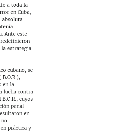
te a toda la
rror en Cuba,
n absoluta
ntenía
a. Ante este
 redefinieron
 la estrategia
ico cubano, se
 B.O.R.),
 en la
a lucha contra
l B.O.R., cuyos
ación penal
resultaron en
 no
 en práctica y