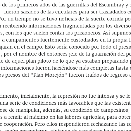
 de los primeros años de las guerrillas del Escambray y 
 fueron sacados de las circulares para ser trasladados c
or un tiempo no se tuvo noticias de la suerte corrida por
n recibiendo informaciones fragmentadas por los diverso
s, con los que suelen contar los prisioneros. Así supimos
o a campamentos fuertemente custodiados en la propia Is
jaran en el campo. Esto sería conocido por todo el pres
 por el nombre del entonces jefe de la guarnición del p
te de aquel plan piloto de lo que ya estaban preparando 
 informaciones fueron haciéndose más completas hasta 
os presos del "Plan Morejón" fueron traídos de regreso a
imento, inicialmente, la represión no fue intensa y se l
 una serie de condiciones más favorables que las existent
dose de manipular, además, su condición de campesinos,
 a rendir al máximo en las labores agrícolas, para obten
e cooperación. Pero ellos respondieron rechazando las re