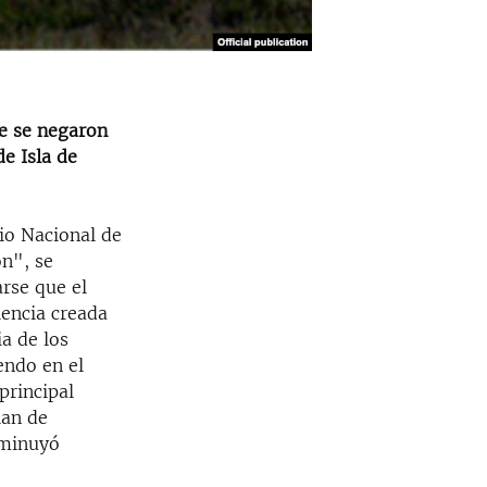
ue se negaron
de Isla de
rio Nacional de
ón", se
rse que el
lencia creada
ia de los
endo en el
principal
lan de
sminuyó