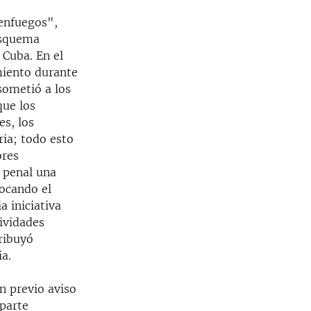
enfuegos",
esquema
 Cuba. En el
miento durante
sometió a los
que los
es, los
ria; todo esto
ores
 penal una
locando el
a iniciativa
tividades
ribuyó
ia.
n previo aviso
 parte