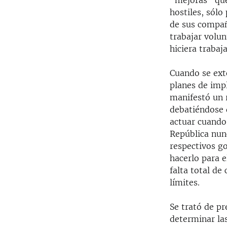
"mejoras" que
hostiles, sólo
de sus compañ
trabajar volun
hiciera trabaja
Cuando se exte
planes de impl
manifestó un 
debatiéndose 
actuar cuando 
República nunc
respectivos go
hacerlo para 
falta total d
límites.
Se trató de pr
determinar las