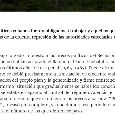
íticos cubanos fueron obligados a trabajar y aquellos q
s de la cruenta represión de las autoridades carcelarias 
bajo forzado impuesto a los presos políticos del Recluso
que no habían aceptado el llamado "Plan de Rehabilitaci
 los últimos años de ese penal (1964-1967). Puede afirma
mo se debió precisamente a la situación de creciente vio
ación del propio plan y la generalizada y firme resistenc
l mismo, situación que gradualmente se había ido conoci
 se estaba escapando al control del régimen. Además, el 
rabajo forzado, que era obligar a los presos a pasar al "P
n", fracasó por completo, ya que durante ese período di
e el número de los que dieron ese paso.