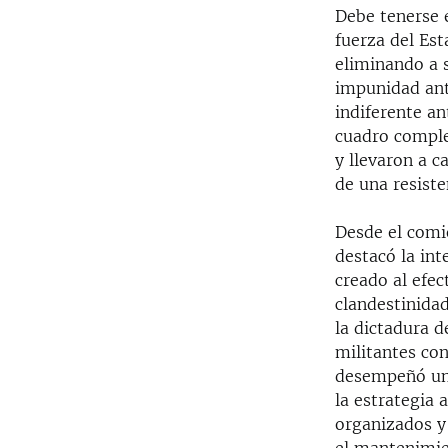
Debe tenerse e
fuerza del Es
eliminando a s
impunidad ant
indiferente an
cuadro complej
y llevaron a c
de una resiste
Desde el comie
destacó la in
creado al efec
clandestinida
la dictadura d
militantes con
desempeñó un p
la estrategia
organizados y 