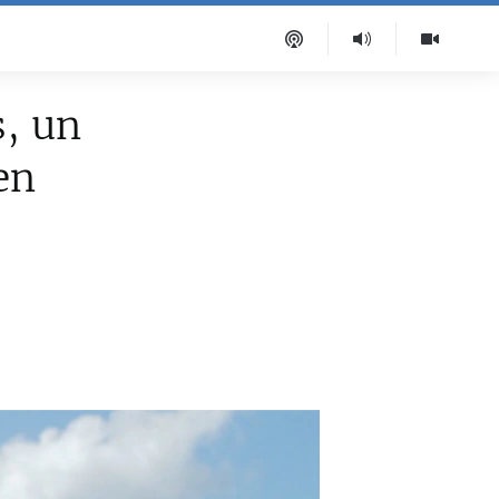
s, un
en