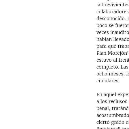
sobrevivientes
colaboradores-
desconocido. P
poco se fuero
veces inaudito
habían llevad
para que traba
Plan Morejón",
estuvo al fren
completo. Las
ocho meses, l
circulares.
En aquel exper
a los reclusos
penal, tratán
acostumbrados
cierto grado d