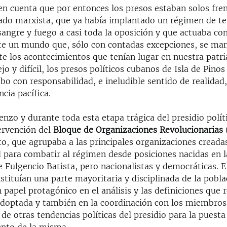
n cuenta que por entonces los presos estaban solos fren
tado marxista, que ya había implantado un régimen de te
angre y fuego a casi toda la oposición y que actuaba co
e un mundo que, sólo con contadas excepciones, se ma
te los acontecimientos que tenían lugar en nuestra patri
o y difícil, los presos políticos cubanos de Isla de Pinos
abo con responsabilidad, e ineludible sentido de realidad,
ncia pacífica.
nzo y durante toda esta etapa trágica del presidio polít
tervención del
Bloque de Organizaciones Revolucionarias
(
to, que agrupaba a las principales organizaciones creadas
d para combatir al régimen desde posiciones nacidas en l
e Fulgencio Batista, pero nacionalistas y democráticas. E
stituían una parte mayoritaria y disciplinada de la pobl
apel protagónico en el análisis y las definiciones que 
 adoptada y también en la coordinación con los miembros
de otras tendencias políticas del presidio para la puesta