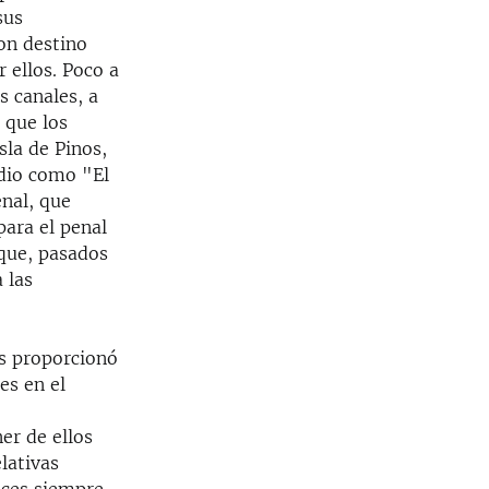
sus
on destino
 ellos. Poco a
s canales, a
 que los
la de Pinos,
idio como "El
enal, que
para el penal
que, pasados
 las
es proporcionó
es en el
er de ellos
lativas