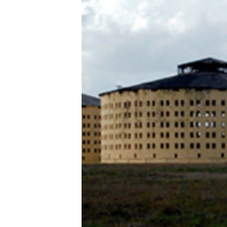
RADIO MARTÍ
ESPECIALES
MULTIMEDIA
ESPECIALES
EDITORIALES
LA REALIDAD DE LA VIVIENDA EN
CUBA
SER VIEJO EN CUBA
KENTU-CUBANO
LOS SANTOS DE HIALEAH
DESINFORMACIÓN RUSA EN
AMÉRICA LATINA
LA INVASIÓN DE RUSIA A UCRANIA