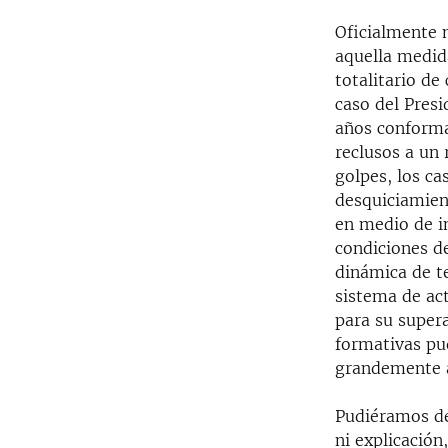
Oficialmente 
aquella medid
totalitario de
caso del Presi
años conforma
reclusos a un 
golpes, los ca
desquiciamient
en medio de i
condiciones d
dinámica de t
sistema de act
para su supera
formativas pu
grandemente a 
Pudiéramos de
ni explicació