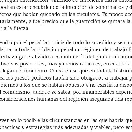
, según entendieron, viniendo de carceleros hasta ento
 podían estar encubriendo la intención de sobornarlos y d
eros que habían quedado en las circulares. Tampoco ac
tariamente, y fue preciso que la guarnición se quitara la 
r a la fuerza.
ndió por el penal la noticia de todo lo sucedido y se su
antar a toda la población penal un régimen de trabajo f
rechazo generalizado a esa intención del gobierno comun
diversas posiciones, más y menos radicales, en cuanto a
llegara el momento. Considérese que en toda la historia 
a los presos políticos habían sido obligados a trabajar p
biernos a los que se habían opuesto y no existía la dispo
el comunismo, aunque se sabía, por innumerables experie
e consideraciones humanas del régimen aseguraba una rep
ever en lo posible las circunstancias en las que habría que
 tácticas y estrategias más adecuadas y viables, pero es