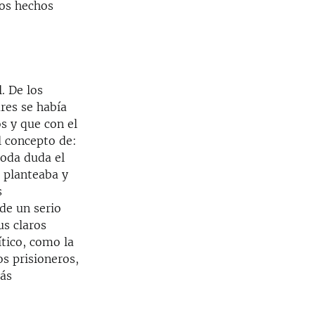
Los hechos
. De los
res se había
s y que con el
l concepto de:
toda duda el
e planteaba y
s
de un serio
us claros
ítico, como la
os prisioneros,
más