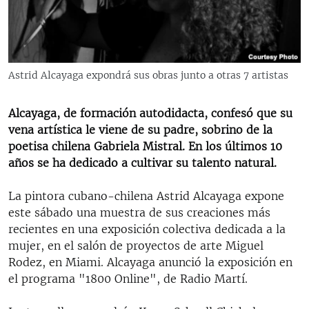
RADIO MARTÍ
ESPECIALES
MULTIMEDIA
ESPECIALES
Astrid Alcayaga expondrá sus obras junto a otras 7 artistas
EDITORIALES
LA REALIDAD DE LA VIVIENDA EN CUBA
SER VIEJO EN CUBA
Alcayaga, de formación autodidacta, confesó que su
SÍGUENOS
vena artística le viene de su padre, sobrino de la
KENTU-CUBANO
poetisa chilena Gabriela Mistral. En los últimos 10
LOS SANTOS DE HIALEAH
años se ha dedicado a cultivar su talento natural.
DESINFORMACIÓN RUSA EN AMÉRICA LATINA
La pintora cubano-chilena Astrid Alcayaga expone
LA INVASIÓN DE RUSIA A UCRANIA
este sábado una muestra de sus creaciones más
recientes en una exposición colectiva dedicada a la
mujer, en el salón de proyectos de arte Miguel
Rodez, en Miami. Alcayaga anunció la exposición en
el programa "1800 Online", de Radio Martí.