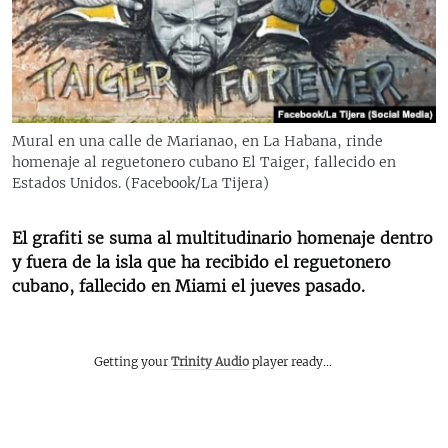
RADIO MARTÍ
ESPECIALES
MULTIMEDIA
ESPECIALES
EDITORIALES
LA REALIDAD DE LA VIVIENDA EN CUBA
Mural en una calle de Marianao, en La Habana, rinde
homenaje al reguetonero cubano El Taiger, fallecido en
SER VIEJO EN CUBA
SÍGUENOS
Estados Unidos. (Facebook/La Tijera)
KENTU-CUBANO
LOS SANTOS DE HIALEAH
El grafiti se suma al multitudinario homenaje dentro
y fuera de la isla que ha recibido el reguetonero
DESINFORMACIÓN RUSA EN AMÉRICA LATINA
cubano, fallecido en Miami el jueves pasado.
LA INVASIÓN DE RUSIA A UCRANIA
Getting your
Trinity Audio
player ready...