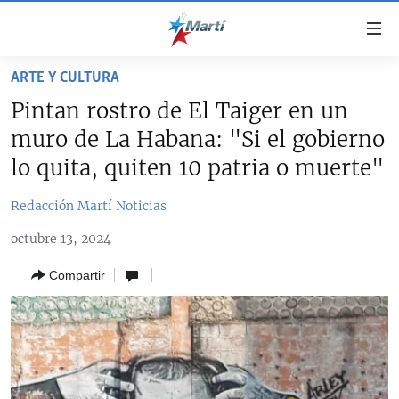
Enlaces
de
accesibilidad
ARTE Y CULTURA
TITULARES
Ir
Pintan rostro de El Taiger en un
al
CUBA
muro de La Habana: "Si el gobierno
contenido
ESTADOS UNIDOS
principal
CUBA
lo quita, quiten 10 patria o muerte"
Ir
AMÉRICA LATINA
DERECHOS HUMANOS
ESTADOS UNIDOS
a
Redacción Martí Noticias
INMIGRACIÓN
la
#11JCUBA, 5 AÑOS DESPUÉS
AMÉRICA 250
octubre 13, 2024
navegación
MUNDO
INFORME DEL DEPARTAMENTO DE ESTADO DE EEUU
principal
SOBRE CUBA
Compartir
DEPORTES
Ir
a
ARTE Y ENTRETENIMIENTO
la
OPINIÓN GRÁFICA
búsqueda
AUDIOVISUALES MARTÍ