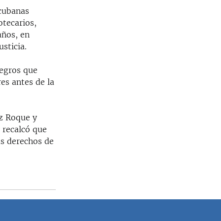
 cubanas
otecarios,
años, en
sticia.
negros que
res antes de la
iz Roque y
 recalcó que
us derechos de