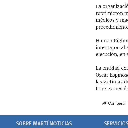
RADIO MARTÍ
La organizaci
ESPECIALES
reprimieron ma
médicos y mae
MULTIMEDIA
ESPECIALES
procedimientos
EDITORIALES
LA REALIDAD DE LA VIVIENDA EN
CUBA
Human Rights 
intentaron aba
SER VIEJO EN CUBA
ejecución, en 
KENTU-CUBANO
La entidad ex
LOS SANTOS DE HIALEAH
Oscar Espinos
DESINFORMACIÓN RUSA EN
las víctimas d
AMÉRICA LATINA
libre expresió
LA INVASIÓN DE RUSIA A UCRANIA
Compartir
SOBRE MARTÍ NOTICIAS
SERVICIO