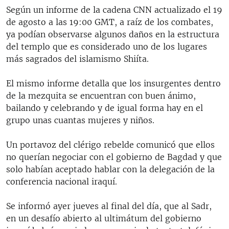
RADIO MARTÍ
Según un informe de la cadena CNN actualizado el 19
de agosto a las 19:00 GMT, a raíz de los combates,
ESPECIALES
ya podían observarse algunos daños en la estructura
MULTIMEDIA
del templo que es considerado uno de los lugares
ESPECIALES
más sagrados del islamismo Shiíta.
EDITORIALES
LA REALIDAD DE LA VIVIENDA EN CUBA
El mismo informe detalla que los insurgentes dentro
SER VIEJO EN CUBA
SÍGUENOS
de la mezquita se encuentran con buen ánimo,
KENTU-CUBANO
bailando y celebrando y de igual forma hay en el
grupo unas cuantas mujeres y niños.
LOS SANTOS DE HIALEAH
DESINFORMACIÓN RUSA EN AMÉRICA LATINA
Un portavoz del clérigo rebelde comunicó que ellos
no querían negociar con el gobierno de Bagdad y que
LA INVASIÓN DE RUSIA A UCRANIA
solo habían aceptado hablar con la delegación de la
conferencia nacional iraquí.
Se informó ayer jueves al final del día, que al Sadr,
en un desafío abierto al ultimátum del gobierno