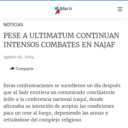
Enlaces
de
accesibilidad
NOTICIAS
TITULARES
Ir
PESE A ULTIMATUM CONTINUAN
al
CUBA
INTENSOS COMBATES EN NAJAF
contenido
ESTADOS UNIDOS
principal
CUBA
agosto 19, 2004
Ir
AMÉRICA LATINA
DERECHOS HUMANOS
ESTADOS UNIDOS
a
Compartir
INMIGRACIÓN
la
#11JCUBA, 5 AÑOS DESPUÉS
AMÉRICA 250
navegación
MUNDO
INFORME DEL DEPARTAMENTO DE ESTADO DE EEUU
principal
Estas confrontaciones se sucedieron un día después
SOBRE CUBA
DEPORTES
Ir
que al Sadr emitiera un comunicado conciliatorio
a
leído a la conferencia nacional iraquí, donde
ARTE Y ENTRETENIMIENTO
la
afirmaba su intención de aceptar las condiciones
OPINIÓN GRÁFICA
búsqueda
para un cese al fuego, deponiendo las armas y
retirándose del complejo religioso.
AUDIOVISUALES MARTÍ