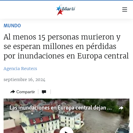
Enlaces
de
accesibilidad
MUNDO
TITULARES
Ir
Al menos 15 personas murieron y
al
CUBA
se esperan millones en pérdidas
contenido
ESTADOS UNIDOS
principal
CUBA
por inundaciones en Europa central
Ir
AMÉRICA LATINA
DERECHOS HUMANOS
ESTADOS UNIDOS
a
Agencia Reuters
INMIGRACIÓN
la
#11JCUBA, 5 AÑOS DESPUÉS
AMÉRICA 250
septiembre 16, 2024
navegación
MUNDO
INFORME DEL DEPARTAMENTO DE ESTADO DE EEUU
principal
SOBRE CUBA
Compartir
DEPORTES
Ir
a
ARTE Y ENTRETENIMIENTO
Las inundaciones en Europa central dejan al menos 15 muertos y millones en pérdidas
la
OPINIÓN GRÁFICA
búsqueda
AUDIOVISUALES MARTÍ