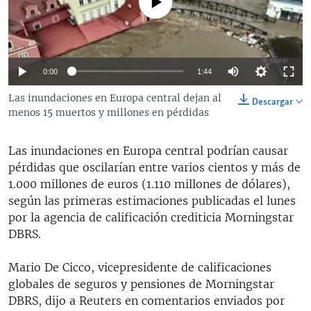
No media source currently available
RADIO MARTÍ
ESPECIALES
MULTIMEDIA
ESPECIALES
Auto
0:00
1:44
EDITORIALES
LA REALIDAD DE LA VIVIENDA EN CUBA
144p
Las inundaciones en Europa central dejan al
Descargar
menos 15 muertos y millones en pérdidas
SER VIEJO EN CUBA
240p
SÍGUENOS
KENTU-CUBANO
360p
Las inundaciones en Europa central podrían causar
Auto
144p
240p
360p
LOS SANTOS DE HIALEAH
pérdidas que oscilarían entre varios cientos y más de
480p
1.000 millones de euros (1.110 millones de dólares),
480p
720p
1080p
DESINFORMACIÓN RUSA EN AMÉRICA LATINA
720p
según las primeras estimaciones publicadas el lunes
LA INVASIÓN DE RUSIA A UCRANIA
por la agencia de calificación crediticia Morningstar
1080p
DBRS.
Mario De Cicco, vicepresidente de calificaciones
globales de seguros y pensiones de Morningstar
DBRS, dijo a Reuters en comentarios enviados por