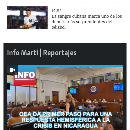
14:07
La sangre cubana marca uno de los
debuts más sorprendentes del
béisbol
Info Martí | Reportajes