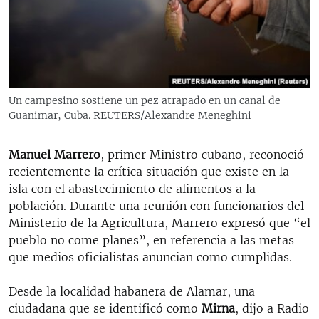
RADIO MARTÍ
ESPECIALES
MULTIMEDIA
ESPECIALES
EDITORIALES
LA REALIDAD DE LA VIVIENDA EN CUBA
Un campesino sostiene un pez atrapado en un canal de
Guanimar, Cuba. REUTERS/Alexandre Meneghini
SER VIEJO EN CUBA
SÍGUENOS
KENTU-CUBANO
Manuel Marrero
, primer Ministro cubano, reconoció
LOS SANTOS DE HIALEAH
recientemente la crítica situación que existe en la
isla con el abastecimiento de alimentos a la
DESINFORMACIÓN RUSA EN AMÉRICA LATINA
población. Durante una reunión con funcionarios del
LA INVASIÓN DE RUSIA A UCRANIA
Ministerio de la Agricultura, Marrero expresó que “el
pueblo no come planes”, en referencia a las metas
que medios oficialistas anuncian como cumplidas.
Desde la localidad habanera de Alamar, una
ciudadana que se identificó como
Mirna
, dijo a Radio