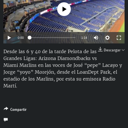
RADIO MARTÍ
No media source currently available
ESPECIALES
MULTIMEDIA
ESPECIALES
EDITORIALES
LA REALIDAD DE LA VIVIENDA EN CUBA
Auto
0:00
1:14
SER VIEJO EN CUBA
144p
Descargar
Desde las 6 y 40 de la tarde Pelota de las
SÍGUENOS
KENTU-CUBANO
Grandes Ligas: Arizona Diamondbacks vs
240p
Miami Marlins en las voces de José “pepe” Lacayo y
LOS SANTOS DE HIALEAH
360p
Auto
144p
240p
360p
Jorge “yoyo” Morejón, desde el LoanDept Park, el
DESINFORMACIÓN RUSA EN AMÉRICA LATINA
estadio de los Marlins, por esta su emisora Radio
480p
480p
720p
1080p
Martí.
LA INVASIÓN DE RUSIA A UCRANIA
720p
1080p
Compartir