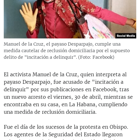
RADIO MARTÍ
ESPECIALES
MULTIMEDIA
ESPECIALES
EDITORIALES
LA REALIDAD DE LA VIVIENDA EN CUBA
Manuel de la Cruz, el payaso Desparpajo, cumple una
medida cautelar de reclusión domiciliaria por el supuesto
SER VIEJO EN CUBA
SÍGUENOS
delito de "incitación a delinquir". (Foto: Facebook)
KENTU-CUBANO
LOS SANTOS DE HIALEAH
El activista Manuel de la Cruz, quien interpreta al
payaso Desparpajo, fue acusado de "incitación a
DESINFORMACIÓN RUSA EN AMÉRICA LATINA
delinquir" por sus publicaciones en Facebook, tras
LA INVASIÓN DE RUSIA A UCRANIA
un nuevo arresto el viernes, 30 de abril, mientras se
encontraba en su casa, en La Habana, cumpliendo
una medida de reclusión domiciliaria.
Fue el día de los sucesos de la protesta en Obispo.
Los agentes de la Seguridad del Estado llegaron