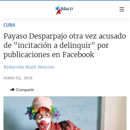
Enlaces
de
accesibilidad
CUBA
TITULARES
Ir
Payaso Desparpajo otra vez acusado
al
CUBA
de "incitación a delinquir" por
contenido
ESTADOS UNIDOS
principal
CUBA
publicaciones en Facebook
Ir
AMÉRICA LATINA
DERECHOS HUMANOS
ESTADOS UNIDOS
a
Redacción Martí Noticias
INMIGRACIÓN
la
#11JCUBA, 5 AÑOS DESPUÉS
AMÉRICA 250
mayo 04, 2021
navegación
MUNDO
INFORME DEL DEPARTAMENTO DE ESTADO DE EEUU
principal
SOBRE CUBA
Compartir
DEPORTES
Ir
a
ARTE Y ENTRETENIMIENTO
la
OPINIÓN GRÁFICA
búsqueda
AUDIOVISUALES MARTÍ