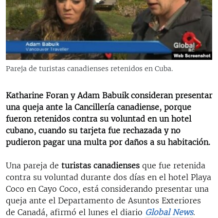
RADIO MARTÍ
ESPECIALES
MULTIMEDIA
ESPECIALES
EDITORIALES
LA REALIDAD DE LA VIVIENDA EN CUBA
Pareja de turistas canadienses retenidos en Cuba.
SER VIEJO EN CUBA
SÍGUENOS
Katharine Foran y Adam Babuik consideran presentar
KENTU-CUBANO
una queja ante la Cancillería canadiense, porque
LOS SANTOS DE HIALEAH
fueron retenidos contra su voluntad en un hotel
cubano, cuando su tarjeta fue rechazada y no
DESINFORMACIÓN RUSA EN AMÉRICA LATINA
pudieron pagar una multa por daños a su habitación.
LA INVASIÓN DE RUSIA A UCRANIA
Una pareja de
turistas canadienses
que fue retenida
contra su voluntad durante dos días en el hotel Playa
Coco en Cayo Coco, está considerando presentar una
queja ante el Departamento de Asuntos Exteriores
de Canadá, afirmó el lunes el diario
Global News
.