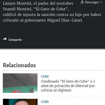
Descargar
Lázaro Montiel, el padre del youtuber
RADIO MARTÍ
Yoandi Montiel, “El Gato de Cuba”,
ESPECIALES
calificó de injusta la sanción contra su hijo por haber
criticado al gobernante Miguel Díaz-Canel.
MULTIMEDIA
ESPECIALES
EDITORIALES
LA REALIDAD DE LA VIVIENDA EN CUBA
SER VIEJO EN CUBA
Compartir
SÍGUENOS
KENTU-CUBANO
LOS SANTOS DE HIALEAH
DESINFORMACIÓN RUSA EN AMÉRICA LATINA
Relacionados
LA INVASIÓN DE RUSIA A UCRANIA
CUBA
Condenado "El Gato de Cuba" a 2
años de privación de libertad por
criticar al régimen
CUBA