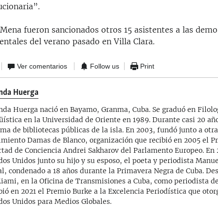
ucionaria”.
 Mena fueron sancionados otros 15 asistentes a las demo
ntales del verano pasado en Villa Clara.
Ver comentarios
Follow us
Print
nda Huerga
nda Huerga nació en Bayamo, Granma, Cuba. Se graduó en Filolo
üística en la Universidad de Oriente en 1989. Durante casi 20 año
ema de bibliotecas públicas de la isla. En 2003, fundó junto a otr
miento Damas de Blanco, organización que recibió en 2005 el Pr
rtad de Conciencia Andrei Sakharov del Parlamento Europeo. En 
dos Unidos junto su hijo y su esposo, el poeta y periodista Manu
al, condenado a 18 años durante la Primavera Negra de Cuba. De
iami, en la Oficina de Transmisiones a Cuba, como periodista de
bió en 2021 el Premio Burke a la Excelencia Periodística que otor
dos Unidos para Medios Globales.