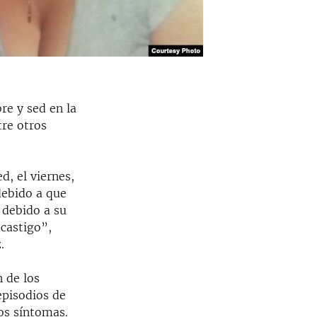
re y sed en la
tre otros
d, el viernes,
debido a que
e debido a su
castigo”,
.
 de los
episodios de
os síntomas.