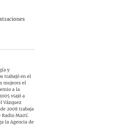
straciones
gía y
s trabajó en el
as mujeres el
emio a la
2005 viajó a
el Vázquez
sde 2008 trabaja
 Radio Martí.
ga la Agencia de