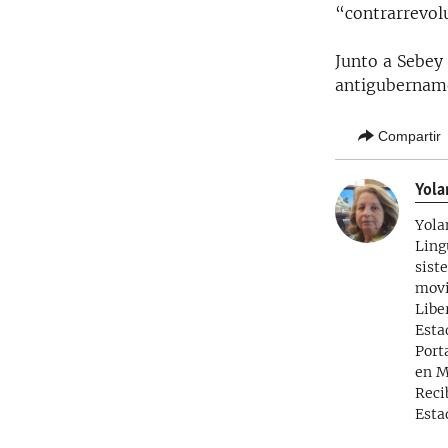
“contrarrevol
Junto a Sebey
antigubername
Compartir
Yola
Yola
Ling
sist
movi
Libe
Esta
Port
en M
Reci
Esta