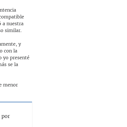
entencia
ncompatible
ó a nuestra
o similar.
amente, y
o con la
o yo presenté
ás se la
de menor
 por