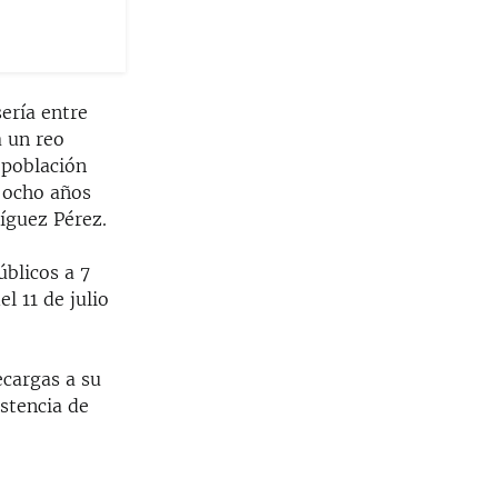
sería entre
a un reo
 población
e ocho años
ríguez Pérez.
blicos a 7
l 11 de julio
ecargas a su
stencia de