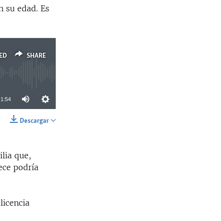
n su edad. Es
ED
SHARE
1:54
Descargar
SHARE
ilia que,
ece podría
licencia