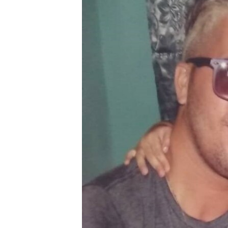
RADIO MARTÍ
ESPECIALES
MULTIMEDIA
ESPECIALES
EDITORIALES
LA REALIDAD DE LA VIVIENDA EN
CUBA
SER VIEJO EN CUBA
KENTU-CUBANO
LOS SANTOS DE HIALEAH
DESINFORMACIÓN RUSA EN
AMÉRICA LATINA
LA INVASIÓN DE RUSIA A UCRANIA