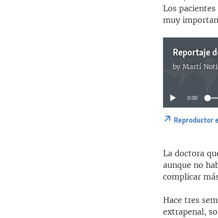
Los pacientes
muy important
Reportaje d
by
Martí Noti
0:00
Reproductor 
La doctora que
aunque no hab
complicar más
Hace tres sema
extrapenal, so