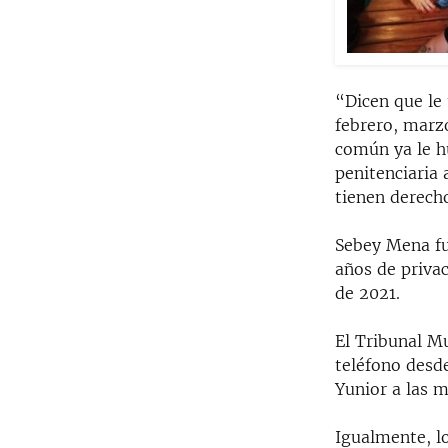
“Dicen que le 
febrero, marzo
común ya le h
penitenciaria 
tienen derecho
Sebey Mena fu
años de privac
de 2021.
El Tribunal Mu
teléfono desde
Yunior a las m
Igualmente, l