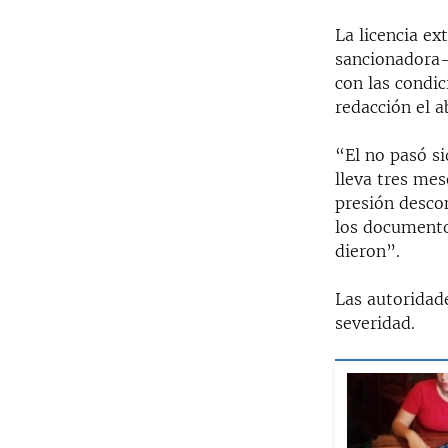
La licencia ex
sancionadora-
con las condic
redacción el a
“El no pasó s
lleva tres mes
presión descon
los documento
dieron”.
Las autoridad
severidad.