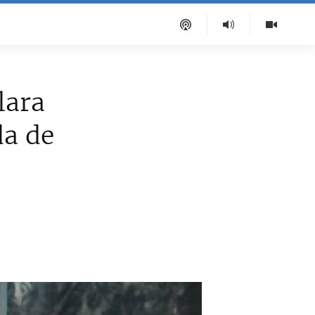
lara
a de