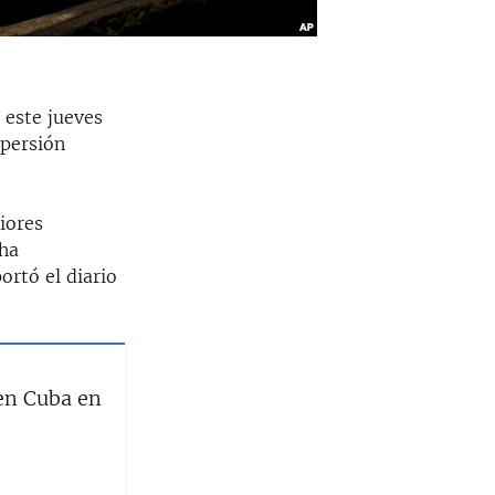
 este jueves
spersión
iores
 ha
ortó el diario
en Cuba en