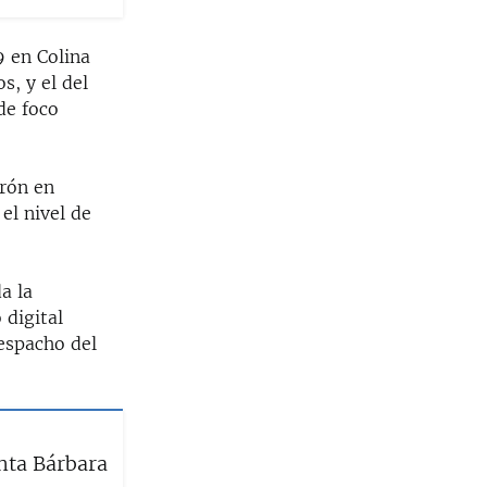
9 en Colina
s, y el del
de foco
erón en
el nivel de
a la
 digital
espacho del
nta Bárbara