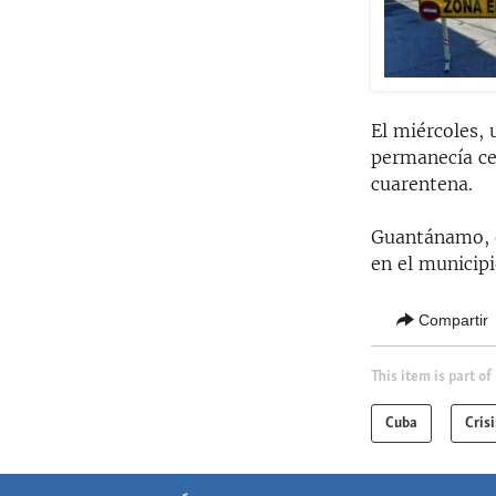
El miércoles, 
permanecía ce
cuarentena.
Guantánamo, en
en el municipi
Compartir
This item is part of
Cuba
Cris