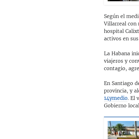
Según el medi
Villarreal con
hospital Calix
activos en sus
La Habana inic
viajeros y con
contagio, agr
En Santiago de
provincia, y a
14ymedio
. El
Gobierno loca