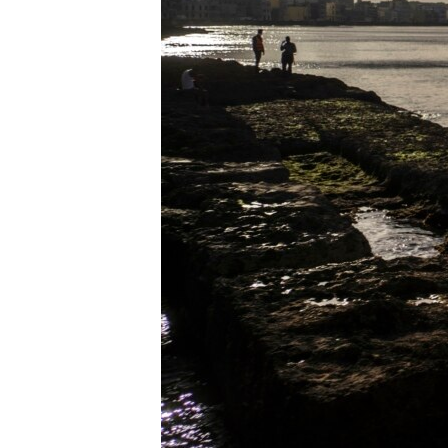
RADIO MARTÍ
ESPECIALES
MULTIMEDIA
ESPECIALES
EDITORIALES
LA REALIDAD DE LA VIVIENDA EN
CUBA
SER VIEJO EN CUBA
KENTU-CUBANO
LOS SANTOS DE HIALEAH
DESINFORMACIÓN RUSA EN
AMÉRICA LATINA
LA INVASIÓN DE RUSIA A UCRANIA