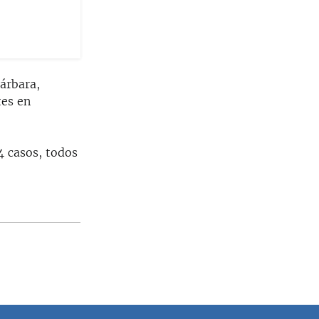
Bárbara,
tes en
4 casos, todos