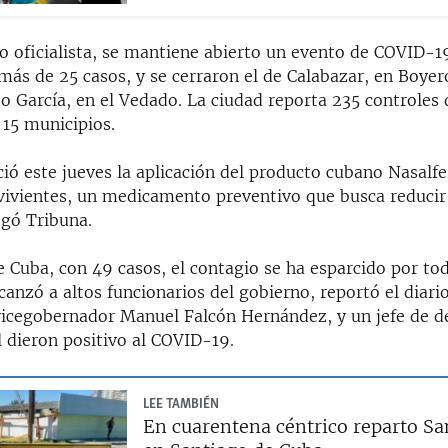
o oficialista, se mantiene abierto un evento de COVID-1
 más de 25 casos, y se cerraron el de Calabazar, en Boyero
to García, en el Vedado. La ciudad reporta 235 controles 
 15 municipios.
ió este jueves la aplicación del producto cubano Nasalf
vivientes, un medicamento preventivo que busca reducir 
egó Tribuna.
 Cuba, con 49 casos, el contagio se ha esparcido por tod
lcanzó a altos funcionarios del gobierno, reportó el diario
 vicegobernador Manuel Falcón Hernández, y un jefe de d
l dieron positivo al COVID-19.
LEE TAMBIÉN
En cuarentena céntrico reparto Sa