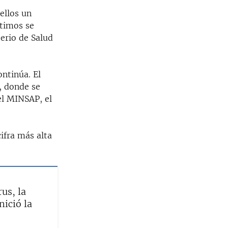
ellos un
ltimos se
erio de Salud
ontinúa. El
, donde se
el MINSAP, el
ifra más alta
us, la
nició la