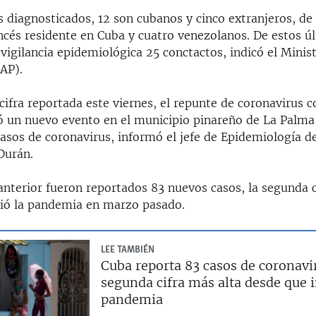
s diagnosticados, 12 son cubanos y cinco extranjeros, de 
ncés residente en Cuba y cuatro venezolanos. De estos ú
igilancia epidemiológica 25 conctactos, indicó el Minist
AP).
 cifra reportada este viernes, el repunte de coronavirus c
ió un nuevo evento en el municipio pinareño de La Palma
asos de coronavirus, informó el jefe de Epidemiología d
Durán.
anterior fueron reportados 83 nuevos casos, la segunda c
ció la pandemia en marzo pasado.
LEE TAMBIÉN
Cuba reporta 83 casos de coronavir
segunda cifra más alta desde que i
pandemia