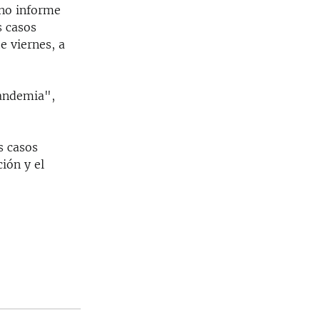
 no informe
s casos
e viernes, a
pandemia",
s casos
ión y el