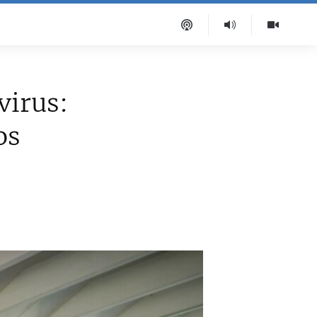
virus:
os