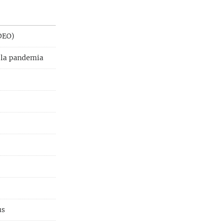
IDEO)
ó la pandemia
us