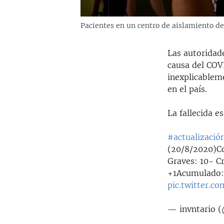
Pacientes en un centro de aislamiento d
Las autoridade
causa del COVI
inexplicablem
en el país.
La fallecida e
#actualizació
(20/8/2020)Co
Graves: 10- C
+1Acumulado:
pic.twitter.
— invntario 