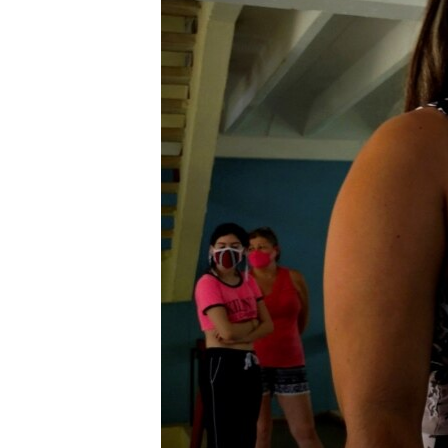
RADIO MARTÍ
ESPECIALES
MULTIMEDIA
ESPECIALES
EDITORIALES
LA REALIDAD DE LA VIVIENDA EN
CUBA
SER VIEJO EN CUBA
KENTU-CUBANO
LOS SANTOS DE HIALEAH
DESINFORMACIÓN RUSA EN
AMÉRICA LATINA
LA INVASIÓN DE RUSIA A UCRANIA