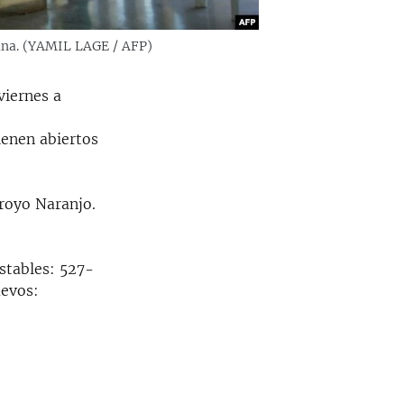
bana. (YAMIL LAGE / AFP)
viernes a
ienen abiertos
rroyo Naranjo.
stables: 527-
uevos: