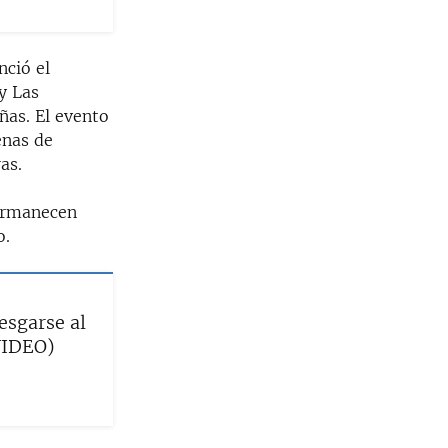
nció el
y Las
ñas. El evento
enas de
as.
permanecen
o.
esgarse al
VIDEO)