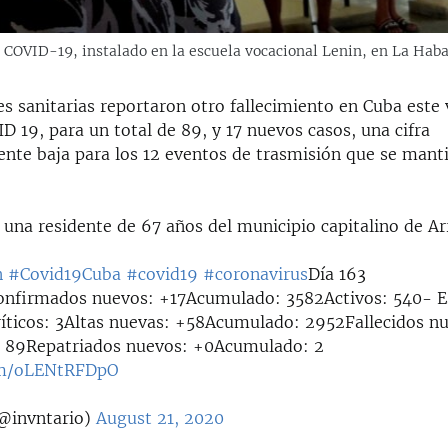
e COVID-19, instalado en la escuela vocacional Lenin, en La Ha
s sanitarias reportaron otro fallecimiento en Cuba este 
D 19, para un total de 89, y 17 nuevos casos, una cifra
ente baja para los 12 eventos de trasmisión que se mant
s una residente de 67 años del municipio capitalino de A
n
#Covid19Cuba
#covid19
#coronavirus
Día 163
nfirmados nuevos: +17Acumulado: 3582Activos: 540- E
ríticos: 3Altas nuevas: +58Acumulado: 2952Fallecidos n
 89Repatriados nuevos: +0Acumulado: 2
com/oLENtRFDpO
(@invntario)
August 21, 2020