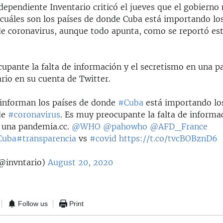
dependiente Inventario criticó el jueves que el gobierno
cuáles son los países de donde Cuba está importando lo
e coronavirus, aunque todo apunta, como se reportó est
upante la falta de información y el secretismo en una 
rio en su cuenta de Twitter.
informan los países de donde
#Cuba
está importando lo
de
#coronavirus
. Es muy preocupante la falta de informac
 una pandemia.cc.
@WHO
@pahowho
@AFD_France
Cuba
#transparencia
vs
#covid
https://t.co/tvcBOBznD6
(@invntario)
August 20, 2020
Follow us
Print