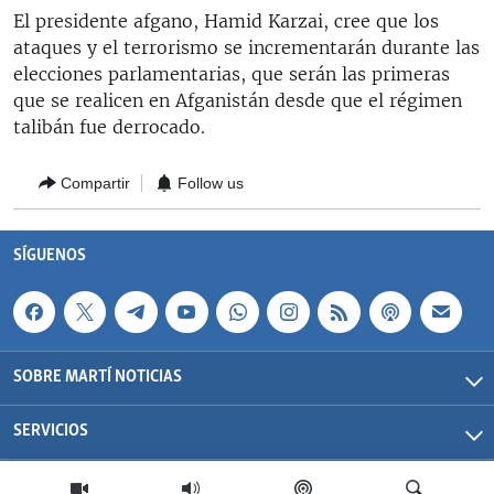
RADIO MARTÍ
El presidente afgano, Hamid Karzai, cree que los
ataques y el terrorismo se incrementarán durante las
ESPECIALES
elecciones parlamentarias, que serán las primeras
MULTIMEDIA
que se realicen en Afganistán desde que el régimen
ESPECIALES
talibán fue derrocado.
EDITORIALES
LA REALIDAD DE LA VIVIENDA EN CUBA
SER VIEJO EN CUBA
Compartir
Follow us
SÍGUENOS
KENTU-CUBANO
SÍGUENOS
LOS SANTOS DE HIALEAH
DESINFORMACIÓN RUSA EN AMÉRICA LATINA
LA INVASIÓN DE RUSIA A UCRANIA
SOBRE MARTÍ NOTICIAS
SERVICIOS
Martí Noticias| 2026 | OCB | Todos los derechos reservados.