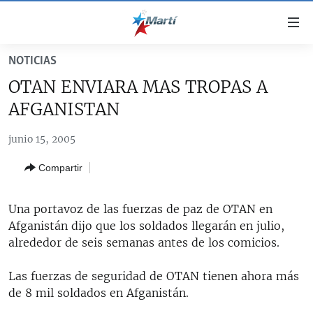
Enlaces
de
accesibilidad
NOTICIAS
TITULARES
Ir
OTAN ENVIARA MAS TROPAS A
al
CUBA
AFGANISTAN
contenido
ESTADOS UNIDOS
principal
CUBA
junio 15, 2005
Ir
AMÉRICA LATINA
DERECHOS HUMANOS
ESTADOS UNIDOS
a
Compartir
INMIGRACIÓN
la
#11JCUBA, 5 AÑOS DESPUÉS
AMÉRICA 250
navegación
MUNDO
INFORME DEL DEPARTAMENTO DE ESTADO DE EEUU
principal
Una portavoz de las fuerzas de paz de OTAN en
SOBRE CUBA
DEPORTES
Ir
Afganistán dijo que los soldados llegarán en julio,
a
alrededor de seis semanas antes de los comicios.
ARTE Y ENTRETENIMIENTO
la
OPINIÓN GRÁFICA
búsqueda
Las fuerzas de seguridad de OTAN tienen ahora más
de 8 mil soldados en Afganistán.
AUDIOVISUALES MARTÍ