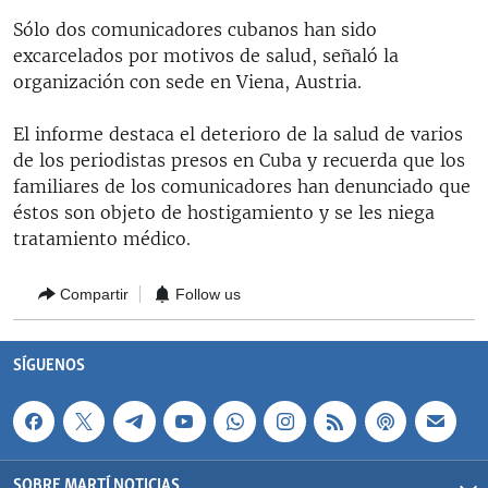
RADIO MARTÍ
Sólo dos comunicadores cubanos han sido
excarcelados por motivos de salud, señaló la
ESPECIALES
organización con sede en Viena, Austria.
MULTIMEDIA
ESPECIALES
El informe destaca el deterioro de la salud de varios
EDITORIALES
LA REALIDAD DE LA VIVIENDA EN CUBA
de los periodistas presos en Cuba y recuerda que los
SER VIEJO EN CUBA
familiares de los comunicadores han denunciado que
SÍGUENOS
éstos son objeto de hostigamiento y se les niega
KENTU-CUBANO
tratamiento médico.
LOS SANTOS DE HIALEAH
DESINFORMACIÓN RUSA EN AMÉRICA LATINA
Compartir
Follow us
LA INVASIÓN DE RUSIA A UCRANIA
SÍGUENOS
SOBRE MARTÍ NOTICIAS