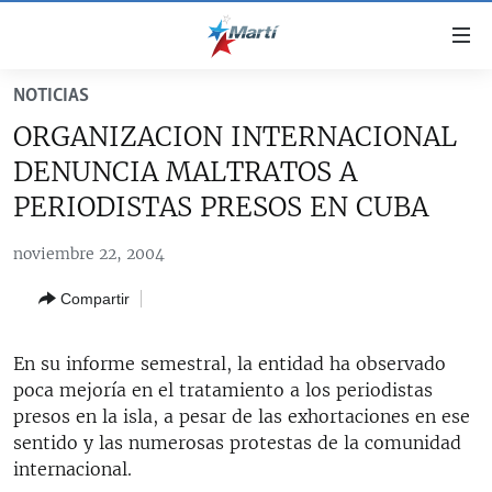
Enlaces
de
accesibilidad
NOTICIAS
TITULARES
Ir
ORGANIZACION INTERNACIONAL
al
CUBA
DENUNCIA MALTRATOS A
contenido
ESTADOS UNIDOS
principal
CUBA
PERIODISTAS PRESOS EN CUBA
Ir
AMÉRICA LATINA
DERECHOS HUMANOS
ESTADOS UNIDOS
a
noviembre 22, 2004
INMIGRACIÓN
la
#11JCUBA, 5 AÑOS DESPUÉS
AMÉRICA 250
Compartir
navegación
MUNDO
INFORME DEL DEPARTAMENTO DE ESTADO DE EEUU
principal
SOBRE CUBA
DEPORTES
Ir
En su informe semestral, la entidad ha observado
a
poca mejoría en el tratamiento a los periodistas
ARTE Y ENTRETENIMIENTO
la
presos en la isla, a pesar de las exhortaciones en ese
OPINIÓN GRÁFICA
búsqueda
sentido y las numerosas protestas de la comunidad
internacional.
AUDIOVISUALES MARTÍ