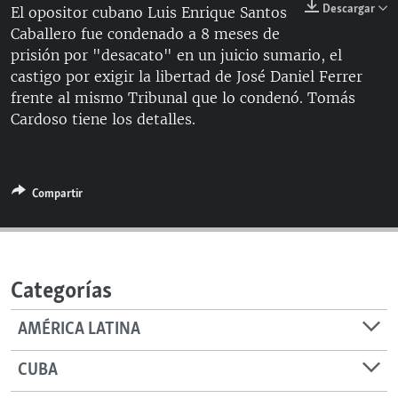
Descargar
El opositor cubano Luis Enrique Santos
RADIO MARTÍ
Caballero fue condenado a 8 meses de
ESPECIALES
prisión por "desacato" en un juicio sumario, el
castigo por exigir la libertad de José Daniel Ferrer
MULTIMEDIA
ESPECIALES
frente al mismo Tribunal que lo condenó. Tomás
EDITORIALES
LA REALIDAD DE LA VIVIENDA EN CUBA
Cardoso tiene los detalles.
SER VIEJO EN CUBA
SÍGUENOS
KENTU-CUBANO
Compartir
LOS SANTOS DE HIALEAH
DESINFORMACIÓN RUSA EN AMÉRICA LATINA
LA INVASIÓN DE RUSIA A UCRANIA
Categorías
AMÉRICA LATINA
CUBA