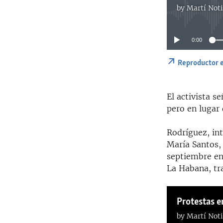
by
Martí Noti
0:00
Reproductor 
El activista s
pero en lugar 
Rodríguez, int
María Santos, 
septiembre en
La Habana, tra
Protestas e
by
Martí Noti