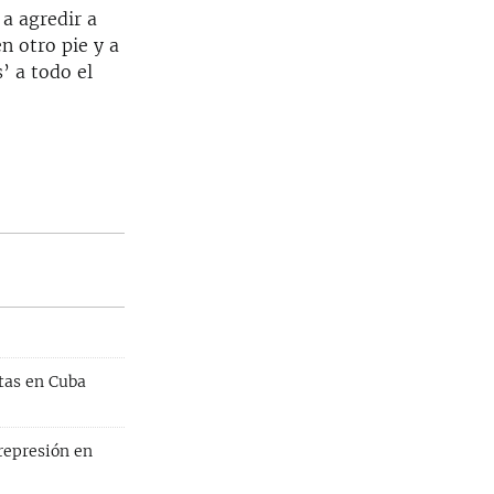
 a agredir a
720p
n otro pie y a
1080p
’ a todo el
width
px
tas en Cuba
 represión en