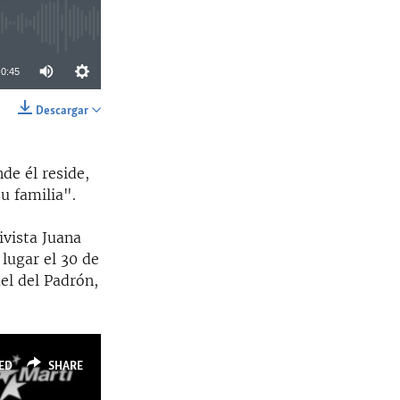
0:45
Descargar
SHARE
de él reside,
u familia".
ivista Juana
 lugar el 30 de
el del Padrón,
ED
SHARE