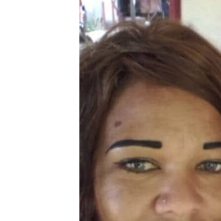
RADIO MARTÍ
ESPECIALES
MULTIMEDIA
ESPECIALES
EDITORIALES
LA REALIDAD DE LA VIVIENDA EN
CUBA
SER VIEJO EN CUBA
KENTU-CUBANO
LOS SANTOS DE HIALEAH
DESINFORMACIÓN RUSA EN
AMÉRICA LATINA
LA INVASIÓN DE RUSIA A UCRANIA