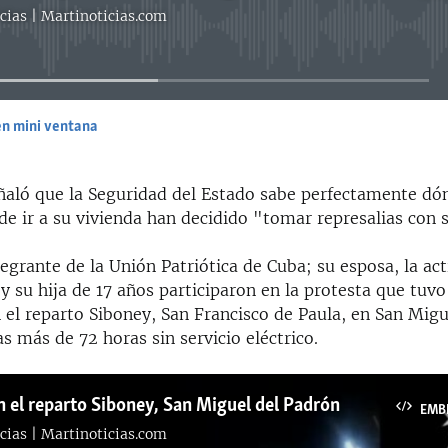
cias | Martinoticias.com
No media source currently available
en mini ventana
EMBED
eñaló que la Seguridad del Estado sabe perfectamente dón
de ir a su vivienda han decidido "tomar represalias con s
egrante de la Unión Patriótica de Cuba; su esposa, la act
y su hija de 17 años participaron en la protesta que tuvo
 el reparto Siboney, San Francisco de Paula, en San Migu
s más de 72 horas sin servicio eléctrico.
n el reparto Siboney, San Miguel del Padrón
EMB
cias | Martinoticias.com