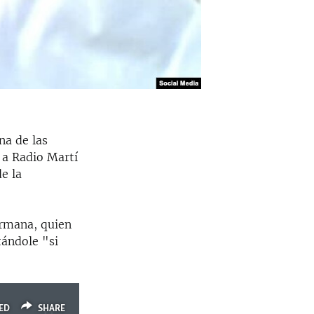
na de las
 a Radio Martí
e la
ermana, quien
tándole "si
ED
SHARE