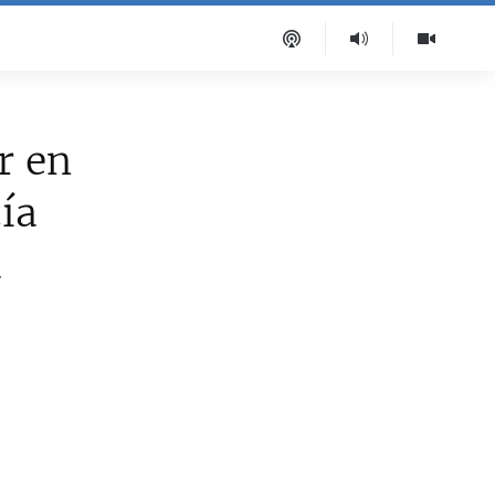
r en
ía
a