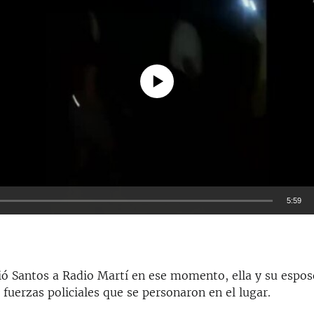
No media source currently available
5:59
EMBED
ó Santos a Radio Martí en ese momento, ella y su espos
fuerzas policiales que se personaron en el lugar.