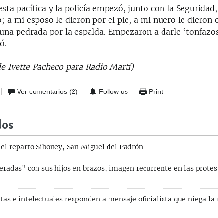
Auto
144p
240p
360p
sta pacífica y la policía empezó, junto con la Seguridad,
 a mi esposo le dieron por el pie, a mi nuero le dieron e
480p
720p
1080p
una pedrada por la espalda. Empezaron a darle ‘tonfazos
ó.
de Ivette Pacheco para Radio Martí)
Ver comentarios
(2)
Follow us
Print
dos
 el reparto Siboney, San Miguel del Padrón
radas" con sus hijos en brazos, imagen recurrente en las protes
)
tas e intelectuales responden a mensaje oficialista que niega la