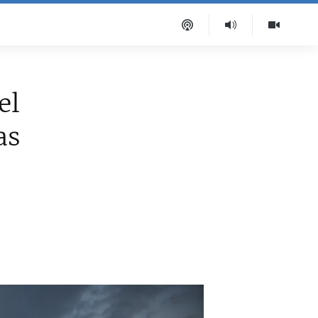
el
as