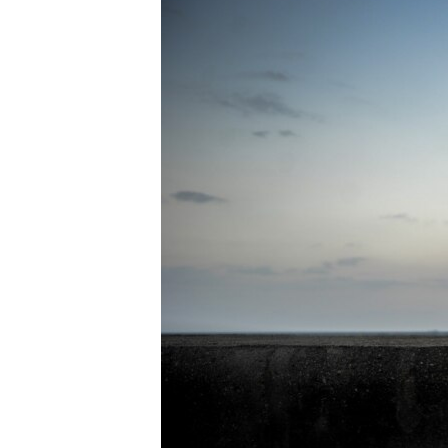
RADIO MARTÍ
ESPECIALES
MULTIMEDIA
ESPECIALES
EDITORIALES
LA REALIDAD DE LA VIVIENDA EN
CUBA
SER VIEJO EN CUBA
KENTU-CUBANO
LOS SANTOS DE HIALEAH
DESINFORMACIÓN RUSA EN
AMÉRICA LATINA
LA INVASIÓN DE RUSIA A UCRANIA