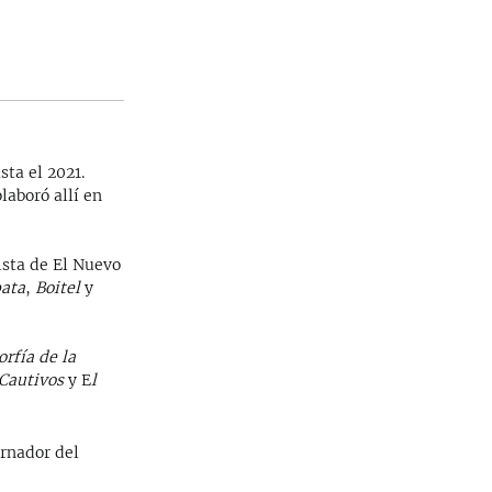
sta el 2021.
laboró allí en
sta de El Nuevo
ata
,
Boitel
y
orfía de la
Cautivos
y E
l
ernador del