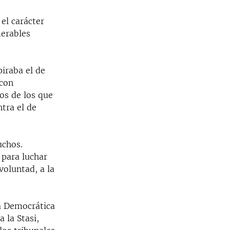
el carácter
merables
iraba el de
 con
nos de los que
ntra el de
uchos.
 para luchar
voluntad, a la
ca Democrática
a la Stasi,