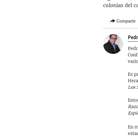
colonias del 
Compartir
Pedr
Pedr
Conf
vari
Es p
Hera
Los 
Entr
Razó
Espi
En m
esta