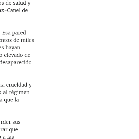
os de salud y
az-Canel de
. Esa pared
entos de miles
es hayan
ro elevado de
 desaparecido
ma crueldad y
do al régimen
a que la
rder sus
orar que
 a las