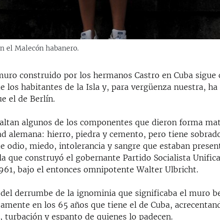
en el Malecón habanero.
 muro construido por los hermanos Castro en Cuba sigue
e los habitantes de la Isla y, para vergüenza nuestra, h
 el de Berlín.
faltan algunos de los componentes que dieron forma mate
dad alemana: hierro, piedra y cemento, pero tiene sobrad
 odio, miedo, intolerancia y sangre que estaban present
la que construyó el gobernante Partido Socialista Unific
961, bajo el entonces omnipotente Walter Ulbricht.
 del derrumbe de la ignominia que significaba el muro b
tamente en los 65 años que tiene el de Cuba, acrecentand
, turbación y espanto de quienes lo padecen.