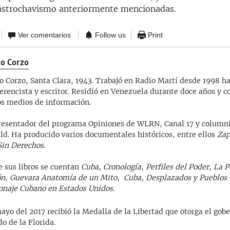
castrochavismo anteriormente mencionadas.
Ver comentarios
Follow us
Print
o Corzo
o Corzo, Santa Clara, 1943. Trabajó en Radio Martí desde 1998 ha
erencista y escritor. Residió en Venezuela durante doce años y co
os medios de información.
resentador del programa Opiniones de WLRN, Canal 17 y columni
ld. Ha producido varios documentales históricos, entre ellos
Zap
Sin Derechos
.
e sus libros se cuentan
Cuba, Cronología, Perfiles del Poder
,
La P
n, Guevara Anatomía de un Mito, Cuba, Desplazados y Pueblos 
onaje Cubano en Estados Unidos.
ayo del 2017 recibió la Medalla de la Libertad que otorga el gob
do de la Florida.