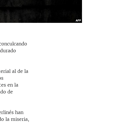
 conculcando
a durado
rial al de la
os
es en la
ado de
erlinés han
o la miseria,