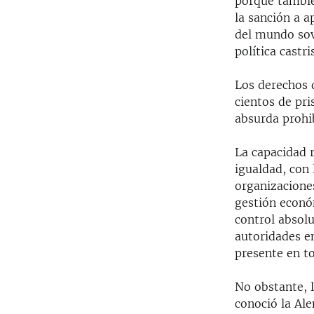
porque también
la sanción a a
del mundo sovi
política castr
Los derechos 
cientos de pri
absurda prohib
La capacidad 
igualdad, con
organizacione
gestión económ
control absolu
autoridades en
presente en to
No obstante, 
conoció la Ale