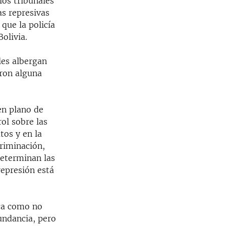
los tribunales
as represivas
que la policía
olivia.
les albergan
aron alguna
en plano de
ol sobre las
tos y en la
criminación,
determinan las
represión está
ica como no
bundancia, pero