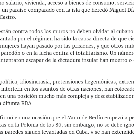
o salario, vivienda, acceso a bienes de consumo, servici
a un paraíso comparado con la isla que heredó Miguel Dí
Castro.
están contra todos los muros no deben olvidar al cubano
antada por el régimen ha sido la causa directa de que ci
mujeres hayan pasado por las prisiones, y que otros mil
 paredón o en la lucha contra el totalitarismo. Un núme
intentaron escapar de la dictadura insular han muerto o
política, idiosincrasia, pretensiones hegemónicas, extre
 interferir en los asuntos de otras naciones, han coloca
en una posición mucho más compleja y desestabilizador
a difunta RDA.
firmó en una ocasión que el Muro de Berlín empezó a pe
as en la Polonia de los 80, sin embargo, no se debe ign
as paredes siguen levantadas en Cuba, y se han extendido