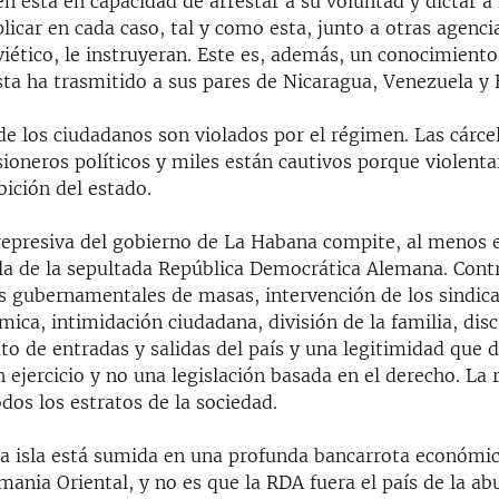
 está en capacidad de arrestar a su voluntad y dictar a 
plicar en cada caso, tal y como esta, junto a otras agenci
ético, le instruyeran. Este es, además, un conocimiento 
ista ha trasmitido a sus pares de Nicaragua, Venezuela y B
de los ciudadanos son violados por el régimen. Las cárce
sioneros políticos y miles están cautivos porque violent
ición del estado.
represiva del gobierno de La Habana compite, al menos 
 la de la sepultada República Democrática Alemana. Contr
s gubernamentales de masas, intervención de los sindica
ica, intimidación ciudadana, división de la familia, dis
to de entradas y salidas del país y una legitimidad que 
 ejercicio y no una legislación basada en el derecho. La 
dos los estratos de la sociedad.
la isla está sumida en una profunda bancarrota económ
mania Oriental, y no es que la RDA fuera el país de la a