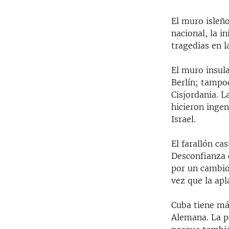
El muro isleño
nacional, la i
tragedias en l
El muro insula
Berlín; tampoc
Cisjordania. L
hicieron ingen
Israel.
El farallón ca
Desconfianza c
por un cambio 
vez que la apl
Cuba tiene má
Alemana. La po