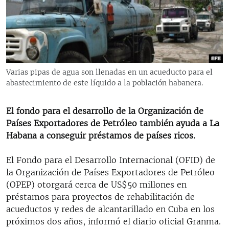
RADIO MARTÍ
ESPECIALES
MULTIMEDIA
ESPECIALES
EDITORIALES
LA REALIDAD DE LA VIVIENDA EN CUBA
Varias pipas de agua son llenadas en un acueducto para el
abastecimiento de este líquido a la población habanera.
SER VIEJO EN CUBA
SÍGUENOS
KENTU-CUBANO
El fondo para el desarrollo de la Organización de
LOS SANTOS DE HIALEAH
Países Exportadores de Petróleo también ayuda a La
Habana a conseguir préstamos de países ricos.
DESINFORMACIÓN RUSA EN AMÉRICA LATINA
LA INVASIÓN DE RUSIA A UCRANIA
El Fondo para el Desarrollo Internacional (OFID) de
la Organización de Países Exportadores de Petróleo
(OPEP) otorgará cerca de US$50 millones en
préstamos para proyectos de rehabilitación de
acueductos y redes de alcantarillado en Cuba en los
próximos dos años, informó el diario oficial Granma.