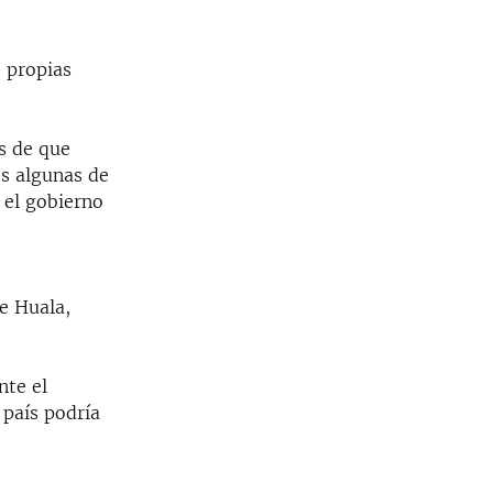
 propias
s de que
os algunas de
 el gobierno
e
e Huala,
nte el
 país podría