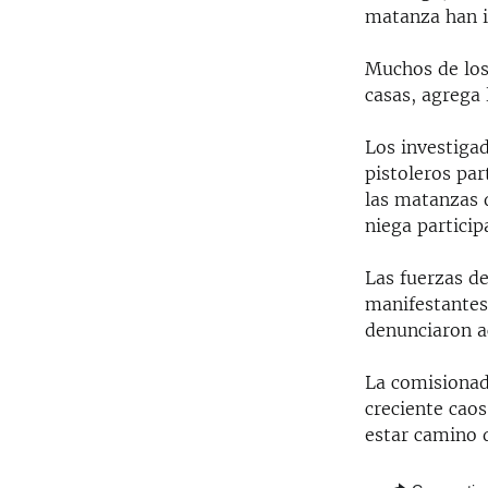
matanza han i
Muchos de los
casas, agrega 
Los investiga
pistoleros pa
las matanzas d
niega particip
Las fuerzas de
manifestantes
denunciaron ac
La comisionad
creciente caos
estar camino d