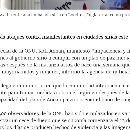
 Asad frente a la embajada siria en Londres, Inglaterra, como pro
s ataques contra manifestantes en ciudades sirias este 
pecial de la ONU, Kofi Annan, manifestó "impaciencia y f
rnes al gobierno sirio a cumplir con un plan de paz medi
as después de la matanza atroz de hace una semana que
 mayoría niños y mujeres, informó la agencia de noticia
 llega en momentos en que la comunidad internacional e
ente para tomar medidas contra el régimen después de l
apacidad del plan de Annan para contener el baño de san
300 observadores de la ONU han sido emplazados en var
ervar un cese de fuego que se suponía comenzara el 12 de
s los días se producen hechos de violencia y las imágene