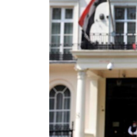
RADIO MARTÍ
ESPECIALES
MULTIMEDIA
ESPECIALES
EDITORIALES
LA REALIDAD DE LA VIVIENDA EN
CUBA
SER VIEJO EN CUBA
KENTU-CUBANO
LOS SANTOS DE HIALEAH
DESINFORMACIÓN RUSA EN
AMÉRICA LATINA
LA INVASIÓN DE RUSIA A UCRANIA