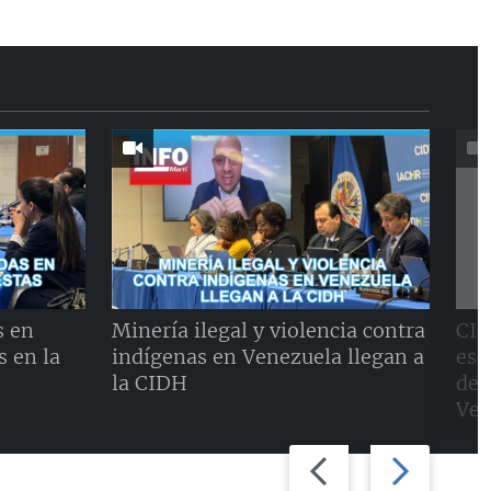
s en
Minería ilegal y violencia contra
CID
 en la
indígenas en Venezuela llegan a
esc
la CIDH
der
Ven
Previous
Next
slide
slide