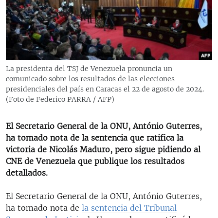
RADIO MARTÍ
ESPECIALES
MULTIMEDIA
ESPECIALES
EDITORIALES
LA REALIDAD DE LA VIVIENDA EN CUBA
La presidenta del TSJ de Venezuela pronuncia un
comunicado sobre los resultados de las elecciones
SER VIEJO EN CUBA
SÍGUENOS
presidenciales del país en Caracas el 22 de agosto de 2024.
KENTU-CUBANO
(Foto de Federico PARRA / AFP)
LOS SANTOS DE HIALEAH
El Secretario General de la ONU, António Guterres,
DESINFORMACIÓN RUSA EN AMÉRICA LATINA
ha tomado nota de la sentencia que ratifica la
victoria de Nicolás Maduro, pero sigue pidiendo al
LA INVASIÓN DE RUSIA A UCRANIA
CNE de Venezuela que publique los resultados
detallados.
El Secretario General de la ONU, António Guterres,
ha tomado nota de
la sentencia del Tribunal