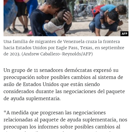
RADIO MARTÍ
ESPECIALES
MULTIMEDIA
ESPECIALES
EDITORIALES
LA REALIDAD DE LA VIVIENDA EN CUBA
Una familia de migrantes de Venezuela cruza la frontera
hacia Estados Unidos por Eagle Pass, Texas, en septiembre
SER VIEJO EN CUBA
SÍGUENOS
de 2023. (Andrew Caballero-Reynolds/AFP)
KENTU-CUBANO
LOS SANTOS DE HIALEAH
Un grupo de 11 senadores demócratas expresó su
preocupación
sobre posibles cambios al sistema de
DESINFORMACIÓN RUSA EN AMÉRICA LATINA
asilo de Estados Unidos que están siendo
LA INVASIÓN DE RUSIA A UCRANIA
considerados durante las negociaciones del paquete
de ayuda suplementaria.
“A medida que progresan las negociaciones
relacionadas al paquete de ayuda suplementaria, nos
preocupan los informes sobre posibles cambios al